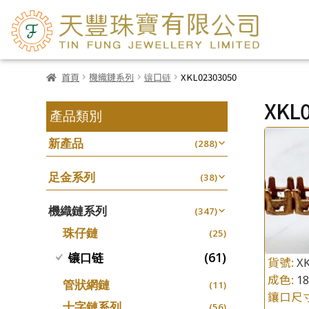
首頁
機織鏈系列
镶口链
XKL02303050
XKL
產品類別
新產品
(288)
足金系列
(38)
機織鏈系列
(347)
珠仔鏈
(25)
(61)
镶口链
貨號:
X
成色:
1
管狀網鏈
(11)
鑲口尺
十字鏈系列
(56)