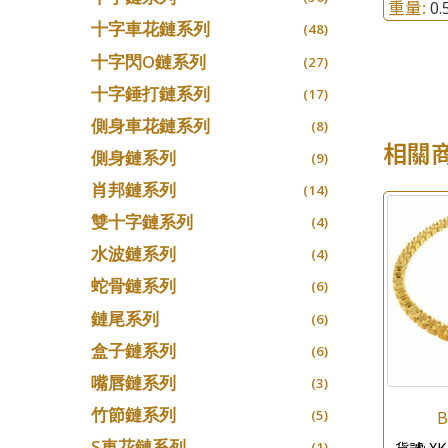
重量:
0
十字車花鏈系列
(48)
十字閃O鏈系列
(27)
十字錘打鏈系列
(17)
側身車花鏈系列
(8)
相關
側身鏈系列
(9)
肖邦鏈系列
(14)
雙十字鏈系列
(4)
水波鏈系列
(4)
蛇骨鏈系列
(6)
鏈尾系列
(6)
盒子鏈系列
(6)
嘴唇鏈系列
(3)
竹節鏈系列
B
(5)
S車花鏈系列
貨號:
XK
(1)