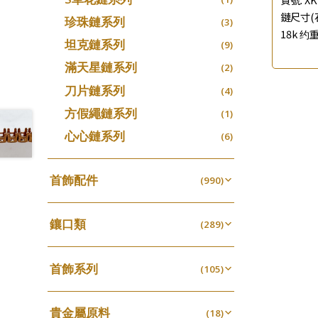
鏈尺寸(石
珍珠鏈系列
(3)
18k 约重
坦克鏈系列
(9)
滿天星鏈系列
(2)
刀片鏈系列
(4)
方假繩鏈系列
(1)
心心鏈系列
(6)
首飾配件
(990)
耳環類配件
(341)
鑲口類
卷迫系列
(289)
(13)
鏈類配件
(462)
四爪頭系列
螺絲迫系列
(20)
(15)
動感車花吊墜
(65)
其他類配件
首飾系列
(161)
六爪頭系列
(105)
梅花迫系列
(41)
(19)
調節珠系列
(23)
珠盤系列
手镯系列
(16)
車花片
(8)
平臺迫系列
(35)
(74)
珠類配件
(39)
生圈扣系列
(13)
貴金屬原料
袖口鈕系列
戒指系列
(18)
(7)
動感車花片
(8)
綫拍系列
(20)
(42)