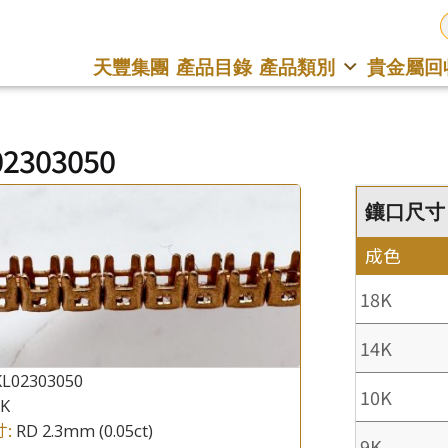
天豐集團
產品目錄
產品類別
貴金屬回
02303050
鑲口尺寸 : 
成色
18K
14K
KL02303050
10K
8K
寸:
RD 2.3mm (0.05ct)
9K