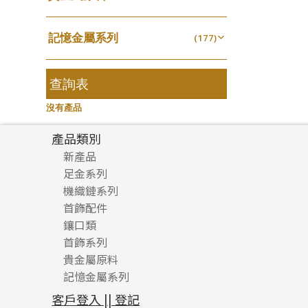
無孔光身珠
(7)
龍蝦扣系列
(93)
千足金
焊片及鐳射綫
空心耳環
(18)
(2)
鑲口戒指
(27)
美拍系列
(16)
(16)
空心光身珠
(5)
鴨俐制系列
(18)
記憶金屬系列
空心車花管
(177)
空心车花管首饰链
(19)
鑲口手鏈系列
(15)
耳針系列
(146)
(6)
無孔批花珠
(5)
字印牌系列
(21)
記憶戒指
其他
(30)
空心手鐲系列
(104)
(8)
耳環扣系列
(29)
空心批花珠
(22)
字母吊墜
(20)
拉簧珠珠手鏈
查詢表
(53)
牛仔鏈
(37)
耳綫/耳鈎系列
(25)
相盒吊墜
(11)
記憶鈦手鐲
(94)
沒有產品
耳環爪頭
(29)
項鏈吊墜
(102)
耳環
(71)
產品類別
生肖吊墜
(27)
新產品
管扣系列
(4)
足金系列
星座吊墜
(12)
機織鏈系列
足金配件
水泡扣
首飾配件
珠仔鏈
(17)
鑲口類
镶口链
耳環類配件
珠扣
(45)
首飾系列
管狀網鏈
鏈類配件
四爪頭系列
卷迫系列
貴金屬原料
十字車花鏈系列
其他類配件
六爪頭系列
手镯系列
螺絲迫系列
動感車花吊墜
記憶金屬系列
十字閃O鏈系列
珠類配件
車花片
戒指系列
千足金
梅花迫系列
調節珠系列
珠盤系列
十字錘打鏈系列
動感車花片
空心耳環
記憶戒指
平臺迫系列
生圈扣系列
袖口鈕系列
無孔光身珠
客戶登入 || 登記