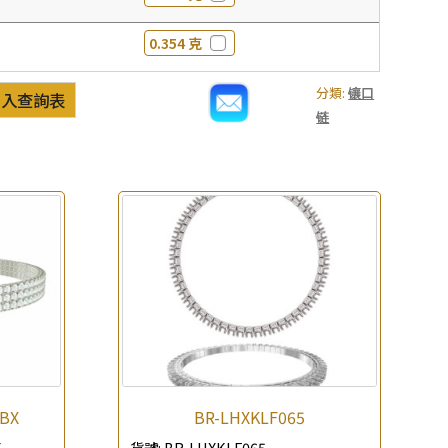
0.354 克
分類:
镶口
加入查詢表
链
+BX
BR-LHXKLF065
X
貨號:
BR-LHXKLF065