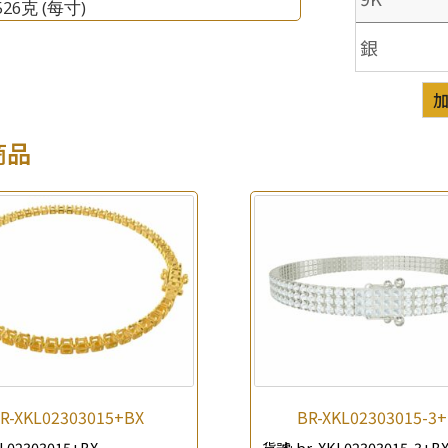
.526克
(每寸)
銀
商品
×
產品查詢
*
你的名字
公司名稱
R-XKL02303015+BX
BR-XKL02303015-3
*
e-mail
L02303015+BX
貨號:
br-XKL02303015-3+B