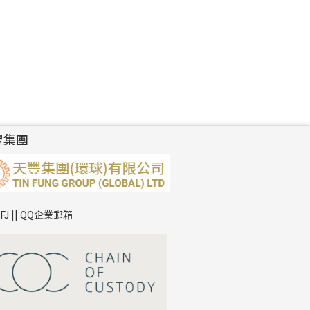
豐集團
TFJ || QQ企業郵箱
*
你的名字
公司名稱