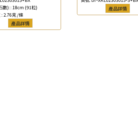
數): :
18cm (91粒)
產品詳情
*
聯絡電話
 :
2.76克 /條
產品詳情
查詢以下產品