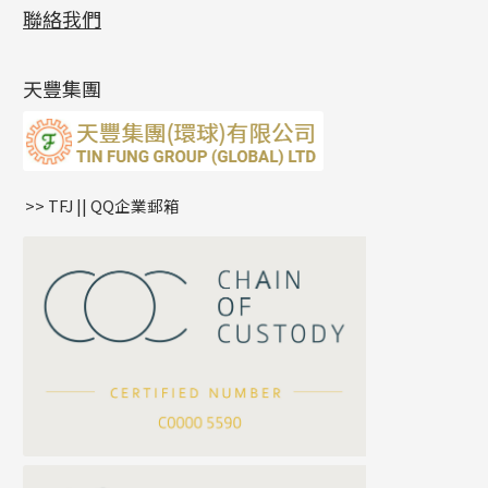
展覽會資訊
(19)
聯絡我們
側身鏈系列
鑲口手鏈系列
空心手鐲系列
記憶鈦手鐲
美拍系列
鴨俐制系列
空心車花管
無孔批花珠
最新產品資訊
(14)
肖邦鏈系列
牛仔鏈
耳針系列
字印牌系列
其他
空心批花珠
產品發明及專利
(9)
雙十字鏈系列
耳環扣系列
字母吊墜
天豐集團
水波鏈系列
耳綫/耳鈎系列
相盒吊墜
蛇骨鏈系列
耳環爪頭
項鏈吊墜
鏈尾系列
耳環
生肖吊墜
盒子鏈系列
管扣系列
>> TFJ || QQ企業郵箱
嘴唇鏈系列
星座吊墜
竹節鏈系列
水泡扣
S車花鏈系列
珠扣
珍珠鏈系列
坦克鏈系列
滿天星鏈系列
*
你的名字
刀片鏈系列
方假繩鏈系列
公司名稱
心心鏈系列
*
e-mail