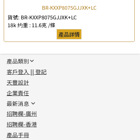
BR-KXXP8075GJJXK+LC
貨號:
BR-KXXP8075GJJXK+LC
18k 约重 :
11.6克 /條
產品詳情
產品類別
新產品
客戶登入 || 登記
足金系列
天豐設計
機織鏈系列
足金配件
企業責任
首飾配件
珠仔鏈
鑲口類
镶口链
耳環類配件
最新消息
首飾系列
管狀網鏈
鏈類配件
四爪頭系列
卷迫系列
最新消息
招聘欄-廣州
貴金屬原料
十字車花鏈系列
其他類配件
六爪頭系列
手镯系列
螺絲迫系列
動感車花吊墜
公益活動
(6)
招聘欄-香港
記憶金屬系列
十字閃O鏈系列
珠類配件
車花片
戒指系列
千足金
梅花迫系列
調節珠系列
珠盤系列
各項證書
(2)
十字錘打鏈系列
動感車花片
空心耳環
記憶戒指
平臺迫系列
生圈扣系列
袖口鈕系列
無孔光身珠
產品手冊
相片集
(9)
側身車花鏈系列
鑲口戒指
空心车花管首饰链
拉簧珠珠手鏈
綫拍系列
龍蝦扣系列
焊片及鐳射綫
空心光身珠