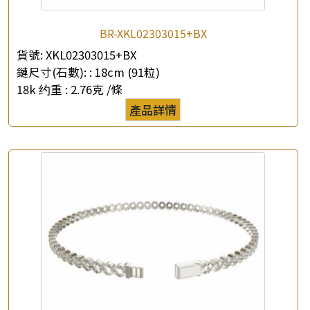
BR-XKL02303015+BX
×
產品查詢
貨號:
XKL02303015+BX
鏈尺寸(石數): :
18cm (91粒)
*
你的名字
18k 约重 :
2.76克 /條
產品詳情
公司名稱
*
e-mail
*
聯絡電話
查詢以下產品