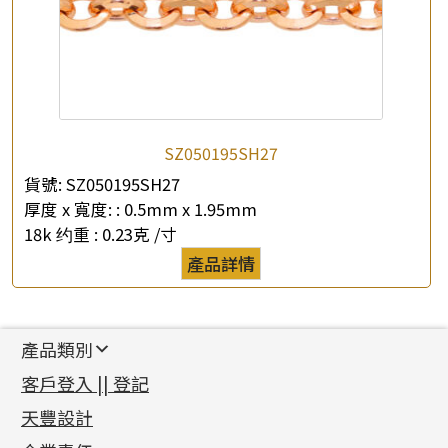
SZ050195SH27
貨號:
SZ050195SH27
厚度 x 寬度: :
0.5mm x 1.95mm
18k 约重 :
0.23克 /寸
產品詳情
產品類別
新產品
客戶登入 || 登記
足金系列
天豐設計
機織鏈系列
足金配件