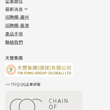
企業責任
首飾配件
珠仔鏈
鑲口類
镶口链
耳環類配件
最新消息
首飾系列
管狀網鏈
鏈類配件
四爪頭系列
卷迫系列
最新消息
招聘欄-廣州
貴金屬原料
十字車花鏈系列
其他類配件
六爪頭系列
手镯系列
螺絲迫系列
動感車花吊墜
公益活動
(6)
招聘欄-香港
記憶金屬系列
十字閃O鏈系列
珠類配件
車花片
戒指系列
千足金
梅花迫系列
調節珠系列
珠盤系列
各項證書
(2)
十字錘打鏈系列
動感車花片
空心耳環
記憶戒指
平臺迫系列
生圈扣系列
袖口鈕系列
無孔光身珠
產品手冊
相片集
(9)
側身車花鏈系列
鑲口戒指
空心车花管首饰链
拉簧珠珠手鏈
綫拍系列
龍蝦扣系列
焊片及鐳射綫
空心光身珠
展覽會資訊
(19)
聯絡我們
側身鏈系列
鑲口手鏈系列
空心手鐲系列
記憶鈦手鐲
美拍系列
鴨俐制系列
空心車花管
無孔批花珠
最新產品資訊
(14)
肖邦鏈系列
牛仔鏈
耳針系列
字印牌系列
其他
空心批花珠
產品發明及專利
(9)
雙十字鏈系列
耳環扣系列
字母吊墜
天豐集團
水波鏈系列
耳綫/耳鈎系列
相盒吊墜
蛇骨鏈系列
耳環爪頭
項鏈吊墜
鏈尾系列
耳環
生肖吊墜
盒子鏈系列
管扣系列
>> TFJ || QQ企業郵箱
嘴唇鏈系列
星座吊墜
竹節鏈系列
水泡扣
S車花鏈系列
珠扣
珍珠鏈系列