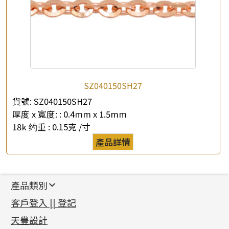
SZ040150SH27
貨號:
SZ040150SH27
厚度 x 寬度: :
0.4mm x 1.5mm
18k 约重 :
0.15克 /寸
產品詳情
產品類別
新產品
客戶登入 || 登記
足金系列
天豐設計
機織鏈系列
足金配件