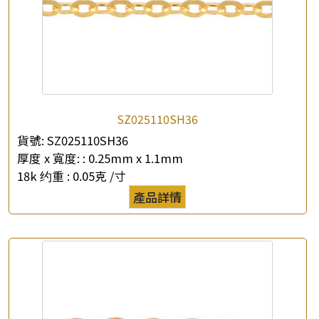
公司名稱
*
e-mail
*
聯絡電話
SZ025110SH36
查詢以下產品
貨號:
SZ025110SH36
厚度 x 寬度: :
0.25mm x 1.1mm
18k 约重 :
0.05克 /寸
產品詳情