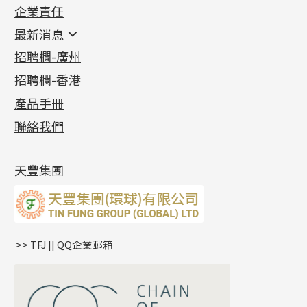
企業責任
首飾配件
珠仔鏈
鑲口類
镶口链
耳環類配件
最新消息
首飾系列
管狀網鏈
鏈類配件
四爪頭系列
卷迫系列
最新消息
招聘欄-廣州
貴金屬原料
十字車花鏈系列
其他類配件
六爪頭系列
手镯系列
螺絲迫系列
動感車花吊墜
公益活動
(6)
招聘欄-香港
記憶金屬系列
十字閃O鏈系列
珠類配件
車花片
戒指系列
千足金
梅花迫系列
調節珠系列
珠盤系列
各項證書
(2)
十字錘打鏈系列
動感車花片
空心耳環
記憶戒指
平臺迫系列
生圈扣系列
袖口鈕系列
無孔光身珠
產品手冊
相片集
(9)
側身車花鏈系列
鑲口戒指
空心车花管首饰链
拉簧珠珠手鏈
綫拍系列
龍蝦扣系列
焊片及鐳射綫
空心光身珠
展覽會資訊
(19)
聯絡我們
側身鏈系列
鑲口手鏈系列
空心手鐲系列
記憶鈦手鐲
美拍系列
鴨俐制系列
空心車花管
無孔批花珠
最新產品資訊
(14)
肖邦鏈系列
牛仔鏈
耳針系列
字印牌系列
其他
空心批花珠
產品發明及專利
(9)
雙十字鏈系列
耳環扣系列
字母吊墜
天豐集團
水波鏈系列
耳綫/耳鈎系列
相盒吊墜
蛇骨鏈系列
耳環爪頭
項鏈吊墜
鏈尾系列
耳環
生肖吊墜
盒子鏈系列
管扣系列
>> TFJ || QQ企業郵箱
嘴唇鏈系列
星座吊墜
竹節鏈系列
水泡扣
S車花鏈系列
珠扣
珍珠鏈系列