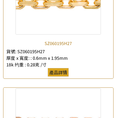
×
產品查詢
SZ060195H27
貨號:
SZ060195H27
*
你的名字
厚度 x 寬度: :
0.6mm x 1.95mm
18k 约重 :
0.28克 /寸
公司名稱
產品詳情
*
e-mail
*
聯絡電話
查詢以下產品