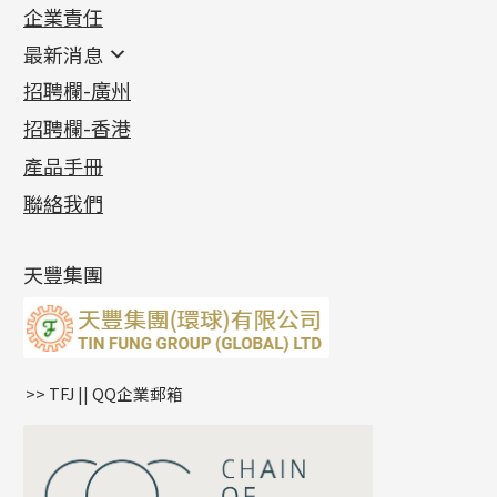
企業責任
首飾配件
珠仔鏈
鑲口類
镶口链
耳環類配件
最新消息
首飾系列
管狀網鏈
鏈類配件
四爪頭系列
卷迫系列
最新消息
招聘欄-廣州
貴金屬原料
十字車花鏈系列
其他類配件
六爪頭系列
手镯系列
螺絲迫系列
動感車花吊墜
公益活動
(6)
招聘欄-香港
記憶金屬系列
十字閃O鏈系列
珠類配件
車花片
戒指系列
千足金
梅花迫系列
調節珠系列
珠盤系列
各項證書
(2)
十字錘打鏈系列
動感車花片
空心耳環
記憶戒指
平臺迫系列
生圈扣系列
袖口鈕系列
無孔光身珠
產品手冊
相片集
(9)
側身車花鏈系列
鑲口戒指
空心车花管首饰链
拉簧珠珠手鏈
綫拍系列
龍蝦扣系列
焊片及鐳射綫
空心光身珠
展覽會資訊
(19)
聯絡我們
側身鏈系列
鑲口手鏈系列
空心手鐲系列
記憶鈦手鐲
美拍系列
鴨俐制系列
空心車花管
無孔批花珠
最新產品資訊
(14)
肖邦鏈系列
牛仔鏈
耳針系列
字印牌系列
其他
空心批花珠
產品發明及專利
(9)
雙十字鏈系列
耳環扣系列
字母吊墜
天豐集團
水波鏈系列
耳綫/耳鈎系列
相盒吊墜
蛇骨鏈系列
耳環爪頭
項鏈吊墜
鏈尾系列
耳環
生肖吊墜
盒子鏈系列
管扣系列
>> TFJ || QQ企業郵箱
嘴唇鏈系列
星座吊墜
竹節鏈系列
水泡扣
S車花鏈系列
珠扣
珍珠鏈系列