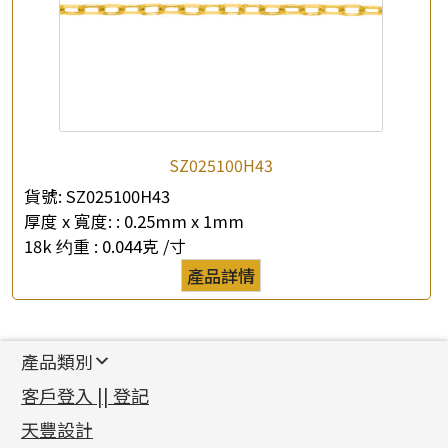
SZ025100H43
貨號:
SZ025100H43
厚度 x 寬度: :
0.25mm x 1mm
18k 约重 :
0.044克 /寸
產品詳情
產品類別
新產品
客戶登入 || 登記
足金系列
天豐設計
機織鏈系列
足金配件