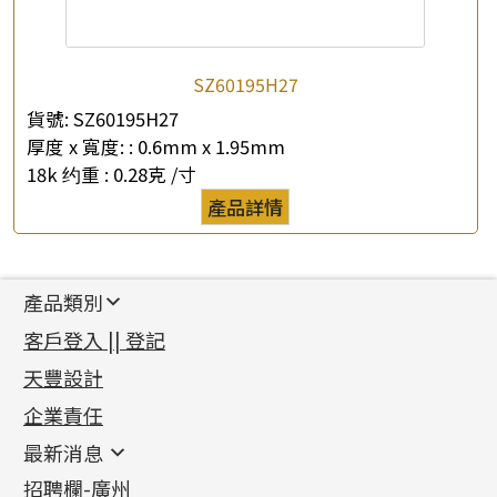
SZ60195H27
貨號:
SZ60195H27
厚度 x 寬度: :
0.6mm x 1.95mm
18k 约重 :
0.28克 /寸
產品詳情
產品類別
新產品
客戶登入 || 登記
足金系列
天豐設計
機織鏈系列
足金配件
企業責任
首飾配件
珠仔鏈
鑲口類
镶口链
耳環類配件
最新消息
首飾系列
管狀網鏈
鏈類配件
四爪頭系列
卷迫系列
最新消息
招聘欄-廣州
貴金屬原料
十字車花鏈系列
其他類配件
六爪頭系列
手镯系列
螺絲迫系列
動感車花吊墜