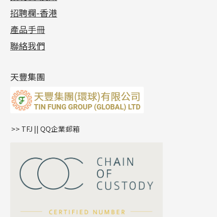
公益活動
(6)
招聘欄-香港
記憶金屬系列
十字閃O鏈系列
珠類配件
車花片
戒指系列
千足金
梅花迫系列
調節珠系列
珠盤系列
各項證書
(2)
十字錘打鏈系列
動感車花片
空心耳環
記憶戒指
平臺迫系列
生圈扣系列
袖口鈕系列
無孔光身珠
產品手冊
相片集
(9)
側身車花鏈系列
鑲口戒指
空心车花管首饰链
拉簧珠珠手鏈
綫拍系列
龍蝦扣系列
焊片及鐳射綫
空心光身珠
展覽會資訊
(19)
聯絡我們
側身鏈系列
鑲口手鏈系列
空心手鐲系列
記憶鈦手鐲
美拍系列
鴨俐制系列
空心車花管
無孔批花珠
最新產品資訊
(14)
肖邦鏈系列
牛仔鏈
耳針系列
字印牌系列
其他
空心批花珠
產品發明及專利
(9)
雙十字鏈系列
耳環扣系列
字母吊墜
天豐集團
水波鏈系列
耳綫/耳鈎系列
相盒吊墜
蛇骨鏈系列
耳環爪頭
項鏈吊墜
鏈尾系列
耳環
生肖吊墜
盒子鏈系列
管扣系列
>> TFJ || QQ企業郵箱
嘴唇鏈系列
星座吊墜
竹節鏈系列
水泡扣
S車花鏈系列
珠扣
珍珠鏈系列
坦克鏈系列
滿天星鏈系列
*
你的名字
刀片鏈系列