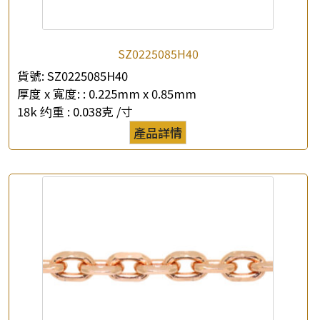
SZ0225085H40
×
貨號:
SZ0225085H40
產品查詢
厚度 x 寬度: :
0.225mm x 0.85mm
18k 约重 :
0.038克 /寸
*
你的名字
產品詳情
公司名稱
*
e-mail
*
聯絡電話
查詢以下產品