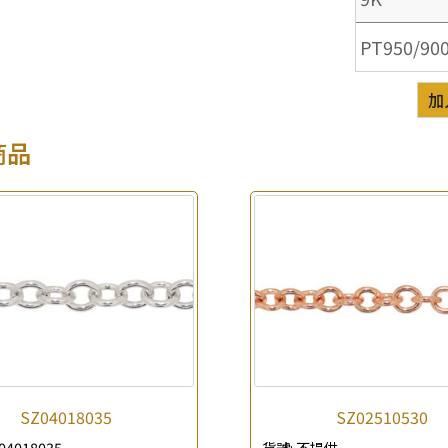
PT950/90
加
商品
×
產品查詢
*
你的名字
公司名稱
SZ04018035
SZ02510530
*
e-mail
04018035
貨號:
不提供