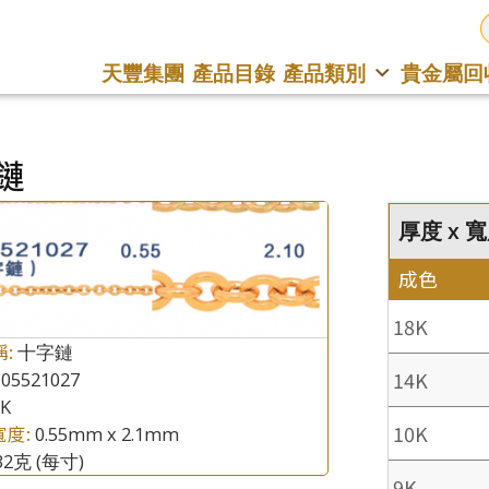
天豐集團
產品目錄
產品類別
貴金屬回
鏈
厚度 x 寬度
成色
18K
稱:
十字鏈
14K
05521027
8K
10K
寬度:
0.55mm x 2.1mm
.32克
(每寸)
9K