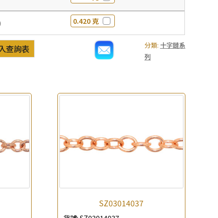
0.420 克
0
分類:
十字鏈系
入查詢表
列
SZ03014037
貨號:
SZ03014037