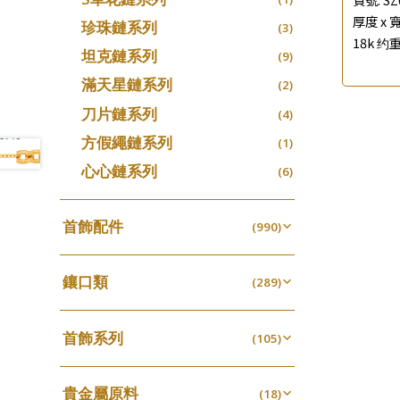
厚度 x 寬
珍珠鏈系列
(3)
18k 约重
坦克鏈系列
(9)
滿天星鏈系列
(2)
刀片鏈系列
(4)
方假繩鏈系列
(1)
心心鏈系列
(6)
首飾配件
(990)
耳環類配件
(341)
鑲口類
卷迫系列
(289)
(13)
鏈類配件
(462)
四爪頭系列
螺絲迫系列
(20)
(15)
動感車花吊墜
(65)
其他類配件
首飾系列
(161)
六爪頭系列
(105)
梅花迫系列
(41)
(19)
調節珠系列
(23)
珠盤系列
手镯系列
(16)
車花片
(8)
平臺迫系列
(35)
(74)
珠類配件
(39)
生圈扣系列
(13)
貴金屬原料
袖口鈕系列
戒指系列
(18)
(7)
動感車花片
(8)
綫拍系列
(20)
(42)