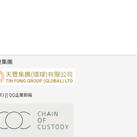
豐集團
TFJ || QQ企業郵箱
*
你的名字
公司名稱