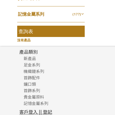
無孔光身珠
(7)
龍蝦扣系列
(93)
千足金
焊片及鐳射綫
空心耳環
(18)
(2)
鑲口戒指
(27)
美拍系列
(16)
(16)
空心光身珠
(5)
鴨俐制系列
(18)
記憶金屬系列
空心車花管
(177)
空心车花管首饰链
(19)
鑲口手鏈系列
(15)
耳針系列
(146)
(6)
無孔批花珠
(5)
字印牌系列
(21)
記憶戒指
其他
(30)
空心手鐲系列
(104)
(8)
耳環扣系列
(29)
空心批花珠
(22)
字母吊墜
(20)
拉簧珠珠手鏈
查詢表
(53)
牛仔鏈
(37)
耳綫/耳鈎系列
(25)
相盒吊墜
(11)
記憶鈦手鐲
(94)
沒有產品
耳環爪頭
(29)
項鏈吊墜
(102)
耳環
(71)
產品類別
生肖吊墜
(27)
新產品
管扣系列
(4)
足金系列
星座吊墜
(12)
機織鏈系列
足金配件
水泡扣
首飾配件
珠仔鏈
(17)
鑲口類
镶口链
耳環類配件
珠扣
(45)
首飾系列
管狀網鏈
鏈類配件
四爪頭系列
卷迫系列
貴金屬原料
十字車花鏈系列
其他類配件
六爪頭系列
手镯系列
螺絲迫系列
動感車花吊墜
記憶金屬系列
十字閃O鏈系列
珠類配件
車花片
戒指系列
千足金
梅花迫系列
調節珠系列
珠盤系列
十字錘打鏈系列
動感車花片
空心耳環
記憶戒指
平臺迫系列
生圈扣系列
袖口鈕系列
無孔光身珠
客戶登入 || 登記