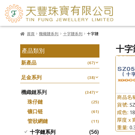
首頁
機織鏈系列
十字鏈系列
十字鏈
十字
產品類別
新產品
(67)
足金系列
(38)
機織鏈系列
(347)
商品名
珠仔鏈
(25)
貨號:
SZ
镶口链
成色:
1
(61)
厚度 x 
管狀網鏈
(11)
重量:
0
(56)
十字鏈系列