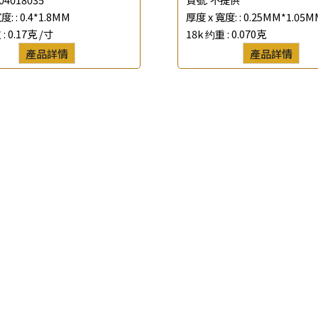
度: :
0.4*1.8MM
厚度 x 寬度: :
0.25MM*1.05M
*
聯絡電話
 :
0.17克 /寸
18k 约重 :
0.070克
產品詳情
產品詳情
查詢以下產品