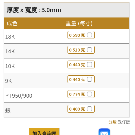
厚度 x 寬度 : 3.0mm
成色
重量 (每寸)
0.590 克
18K
0.510 克
14K
0.440 克
10K
0.440 克
9K
0.774 克
PT950/900
0.400 克
銀
分類:
珠仔鏈
加入查詢表