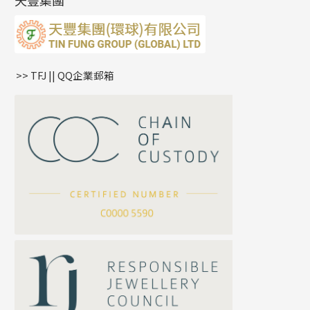
天豐集團
水波鏈系列
耳綫/耳鈎系列
相盒吊墜
蛇骨鏈系列
耳環爪頭
項鏈吊墜
鏈尾系列
耳環
生肖吊墜
盒子鏈系列
管扣系列
>> TFJ || QQ企業郵箱
嘴唇鏈系列
星座吊墜
竹節鏈系列
水泡扣
S車花鏈系列
珠扣
珍珠鏈系列
坦克鏈系列
滿天星鏈系列
*
你的名字
刀片鏈系列
方假繩鏈系列
公司名稱
心心鏈系列
*
e-mail
*
聯絡電話