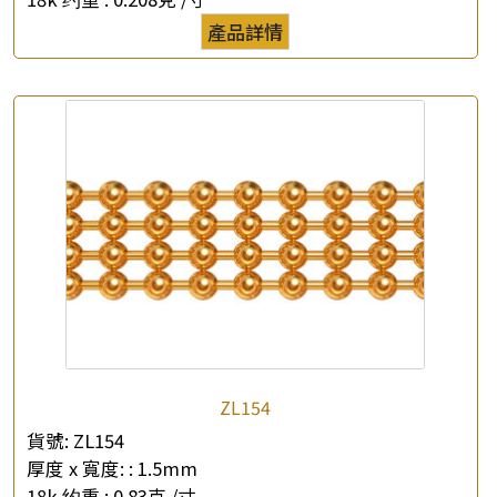
×
產品詳情
產品查詢
*
你的名字
公司名稱
*
e-mail
*
聯絡電話
查詢以下產品
ZL154
貨號:
ZL154
厚度 x 寬度: :
1.5mm
18k 约重 :
0.83克 /寸