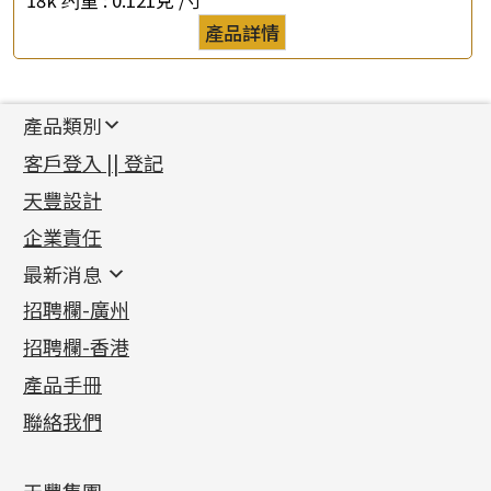
產品詳情
產品類別
新產品
客戶登入 || 登記
足金系列
天豐設計
機織鏈系列
足金配件
企業責任
首飾配件
珠仔鏈
鑲口類
镶口链
耳環類配件
最新消息
首飾系列
管狀網鏈
鏈類配件
四爪頭系列
卷迫系列
最新消息
招聘欄-廣州
貴金屬原料
十字車花鏈系列
其他類配件
六爪頭系列
手镯系列
螺絲迫系列
動感車花吊墜
公益活動
(6)
招聘欄-香港
記憶金屬系列
十字閃O鏈系列
珠類配件
車花片
戒指系列
千足金
梅花迫系列
調節珠系列
珠盤系列
各項證書
(2)
十字錘打鏈系列
動感車花片
空心耳環
記憶戒指
平臺迫系列
生圈扣系列
袖口鈕系列
無孔光身珠
產品手冊
相片集
(9)
側身車花鏈系列
鑲口戒指
空心车花管首饰链
拉簧珠珠手鏈
綫拍系列
龍蝦扣系列
焊片及鐳射綫
空心光身珠
展覽會資訊
(19)
聯絡我們
側身鏈系列
鑲口手鏈系列
空心手鐲系列
記憶鈦手鐲
美拍系列
鴨俐制系列
空心車花管
無孔批花珠
最新產品資訊
(14)
肖邦鏈系列
牛仔鏈
耳針系列
字印牌系列
其他
空心批花珠
產品發明及專利
(9)
雙十字鏈系列
耳環扣系列
字母吊墜