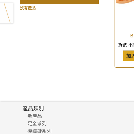
珍珠鏈系列
記憶鈦手鐲
(3)
(94)
沒有產品
坦克鏈系列
(9)
滿天星鏈系列
(2)
刀片鏈系列
B
(4)
方假繩鏈系列
貨號:
不
(1)
心心鏈系列
(6)
加
產品類別
新產品
足金系列
機織鏈系列
足金配件