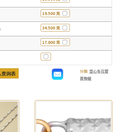
19.500 克
34.500 克
0
17.800 克
分類:
空心车花管
入查詢表
首饰链