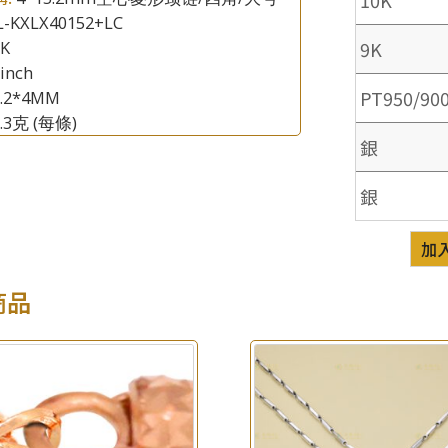
L-KXLX40152+LC
9K
8K
inch
PT950/90
5.2*4MM
×
6.3克
(每條)
產品查詢
銀
*
你的名字
銀
公司名稱
加
*
e-mail
商品
*
聯絡電話
查詢以下產品