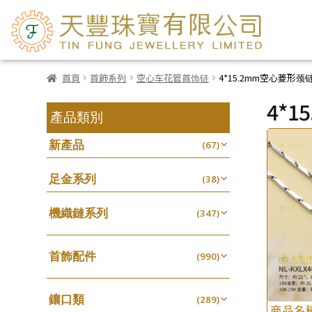
首頁
首飾系列
空心车花管首饰链
4*15.2mm空心菱形颈
4*
產品類別
新產品
(67)
足金系列
(38)
機織鏈系列
(347)
珠仔鏈
(25)
首飾配件
镶口链
(990)
(61)
耳環類配件
管狀網鏈
(341)
(11)
鑲口類
卷迫系列
(289)
十字鏈系列
(13)
(56)
商品名
鏈類配件
(462)