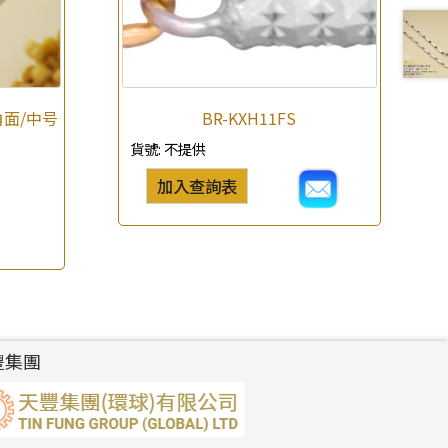
角面/中号
BR-KXH11FS
貨號:
不提供
加入查詢表
豐集團