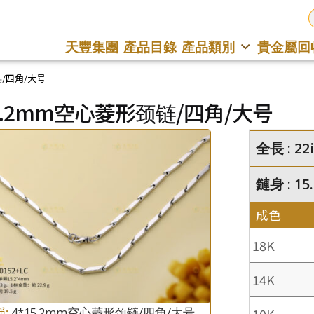
天豐集團
產品目錄
產品類別
貴金屬回
链/四角/大号
15.2mm空心菱形颈链/四角/大号
全長 : 22
鏈身 : 15
成色
18K
14K
稱:
4*15.2mm空心菱形颈链/四角/大号
10K