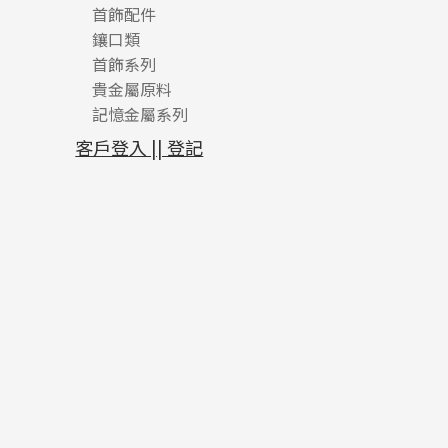
首飾配件
珠仔鏈
鑲口類
镶口链
耳環類配件
首飾系列
管狀網鏈
鏈類配件
四爪頭系列
卷迫系列
貴金屬原料
十字車花鏈系列
其他類配件
六爪頭系列
手镯系列
螺絲迫系列
動感車花吊墜
記憶金屬系列
十字閃O鏈系列
珠類配件
車花片
戒指系列
千足金
梅花迫系列
調節珠系列
珠盤系列
十字錘打鏈系列
動感車花片
空心耳環
記憶戒指
平臺迫系列
生圈扣系列
袖口鈕系列
無孔光身珠
客戶登入 || 登記
側身車花鏈系列
鑲口戒指
空心车花管首饰链
拉簧珠珠手鏈
綫拍系列
龍蝦扣系列
焊片及鐳射綫
空心光身珠
側身鏈系列
鑲口手鏈系列
空心手鐲系列
記憶鈦手鐲
美拍系列
鴨俐制系列
空心車花管
無孔批花珠
肖邦鏈系列
牛仔鏈
耳針系列
字印牌系列
其他
空心批花珠
雙十字鏈系列
耳環扣系列
字母吊墜
水波鏈系列
耳綫/耳鈎系列
相盒吊墜
蛇骨鏈系列
耳環爪頭
項鏈吊墜
鏈尾系列
耳環
生肖吊墜
盒子鏈系列
管扣系列
嘴唇鏈系列
星座吊墜
竹節鏈系列
水泡扣
S車花鏈系列
珠扣
珍珠鏈系列