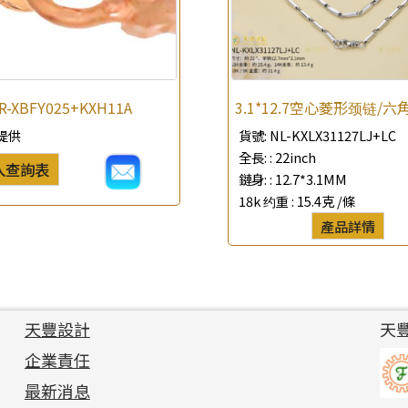
R-XBFY025+KXH11A
3.1*12.7空心菱形颈链/六
提供
貨號:
NL-KXLX31127LJ+LC
全長: :
22inch
入查詢表
鏈身: :
12.7*3.1MM
18k 约重 :
15.4克 /條
產品詳情
天豐設計
天
企業責任
最新消息