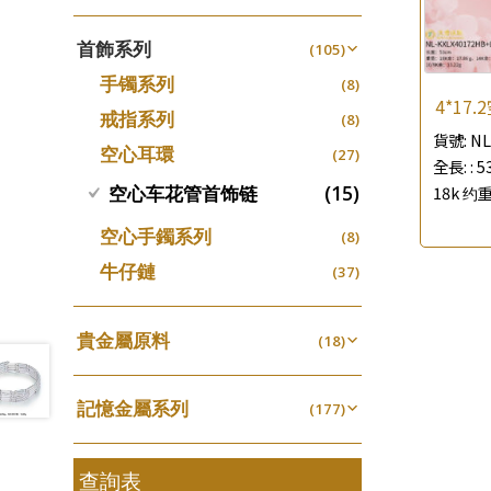
四爪頭系列
螺絲迫系列
(20)
十字車花鏈系列
(15)
(48)
動感車花吊墜
(65)
其他類配件
首飾系列
(161)
六爪頭系列
(105)
梅花迫系列
(41)
十字閃O鏈系列
(19)
(27)
調節珠系列
(23)
珠盤系列
手镯系列
(16)
車花片
(8)
平臺迫系列
(35)
十字錘打鏈系列
(74)
(17)
珠類配件
(39)
生圈扣系列
(13)
4*17
袖口鈕系列
戒指系列
(7)
動感車花片
(8)
綫拍系列
(20)
側身車花鏈系列
(42)
(8)
無孔光身珠
(7)
龍蝦扣系列
(93)
貨號:
NL
焊片及鐳射綫
空心耳環
(2)
鑲口戒指
(27)
美拍系列
(16)
側身鏈系列
(16)
(9)
空心光身珠
全長: :
5
(5)
鴨俐制系列
(18)
空心車花管
(19)
鑲口手鏈系列
(15)
18k 约重
空心车花管首饰链
耳針系列
(146)
肖邦鏈系列
(6)
(14)
無孔批花珠
(5)
字印牌系列
(21)
其他
(104)
耳環扣系列
雙十字鏈系列
(29)
(4)
空心手鐲系列
空心批花珠
(8)
(22)
字母吊墜
(20)
耳綫/耳鈎系列
水波鏈系列
(25)
(4)
牛仔鏈
(37)
相盒吊墜
(11)
耳環爪頭
蛇骨鏈系列
(29)
(6)
項鏈吊墜
(102)
耳環
鏈尾系列
(71)
貴金屬原料
(6)
(18)
生肖吊墜
(27)
盒子鏈系列
千足金
(6)
(18)
管扣系列
(4)
嘴唇鏈系列
記憶金屬系列
(3)
(177)
星座吊墜
(12)
竹節鏈系列
記憶戒指
(5)
(30)
水泡扣
(17)
S車花鏈系列
拉簧珠珠手鏈
查詢表
(1)
(53)
珠扣
(45)