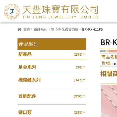
首頁
首飾系列
空心车花管首饰链
BR-KXH11FS
BR-
產品類別
新產品
(288)
商品名
貨號:
n/
足金系列
(38)
相關
機織鏈系列
(347)
珠仔鏈
(25)
首飾配件
镶口链
(990)
(61)
耳環類配件
管狀網鏈
(341)
(11)
鑲口類
卷迫系列
(289)
十字鏈系列
(13)
(56)
鏈類配件
(462)