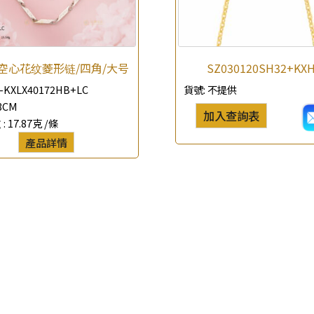
*
你的名字
公司名稱
.2空心花纹菱形链/四角/大号
SZ030120SH32+KX
-KXLX40172HB+LC
貨號:
不提供
*
e-mail
3CM
加入查詢表
 :
17.87克 /條
*
聯絡電話
產品詳情
查詢以下產品