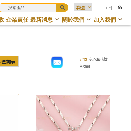
0 件
收
企業責任
最新消息
關於我們
加入我們
分類:
空心车花管
入查詢表
首饰链