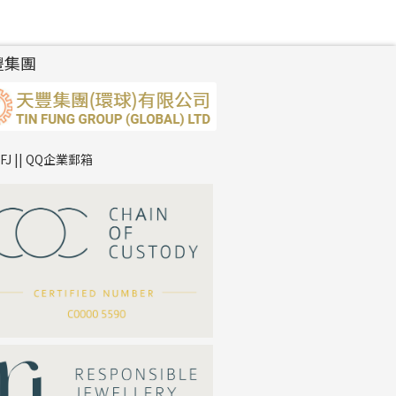
豐集團
TFJ || QQ企業郵箱
*
你的名字
公司名稱
*
e-mail
*
聯絡電話