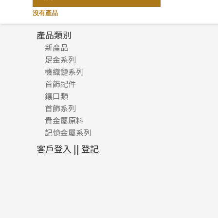
珍珠鏈系列
記憶鈦手鐲
(3)
(94)
沒有產品
坦克鏈系列
(9)
產品類別
滿天星鏈系列
(2)
新產品
刀片鏈系列
(4)
足金系列
機織鏈系列
足金配件
方假繩鏈系列
(1)
首飾配件
珠仔鏈
心心鏈系列
(6)
鑲口類
镶口链
耳環類配件
首飾系列
管狀網鏈
鏈類配件
四爪頭系列
卷迫系列
貴金屬原料
十字車花鏈系列
其他類配件
六爪頭系列
手镯系列
螺絲迫系列
動感車花吊墜
記憶金屬系列
十字閃O鏈系列
珠類配件
車花片
戒指系列
千足金
梅花迫系列
調節珠系列
珠盤系列
十字錘打鏈系列
動感車花片
空心耳環
記憶戒指
平臺迫系列
生圈扣系列
袖口鈕系列
無孔光身珠
客戶登入 || 登記
側身車花鏈系列
鑲口戒指
空心车花管首饰链
拉簧珠珠手鏈
綫拍系列
龍蝦扣系列
焊片及鐳射綫
空心光身珠
側身鏈系列
鑲口手鏈系列
空心手鐲系列
記憶鈦手鐲
美拍系列
鴨俐制系列
空心車花管
無孔批花珠
肖邦鏈系列
牛仔鏈
耳針系列
字印牌系列
其他
空心批花珠
雙十字鏈系列
耳環扣系列
字母吊墜
水波鏈系列
耳綫/耳鈎系列
相盒吊墜
蛇骨鏈系列
耳環爪頭
項鏈吊墜