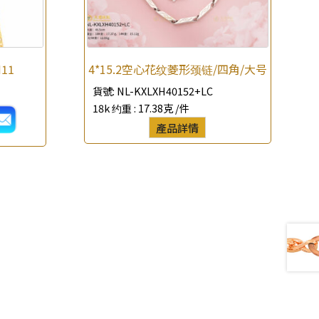
H11
4*15.2空心花纹菱形颈链/四角/大号
貨號:
NL-KXLXH40152+LC
18k 约重 :
17.38克 /件
產品詳情