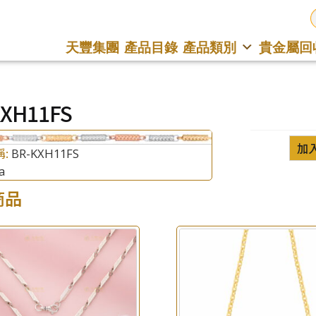
天豐集團
產品目錄
產品類別
貴金屬回
KXH11FS
加
稱:
BR-KXH11FS
a
商品
×
產品查詢