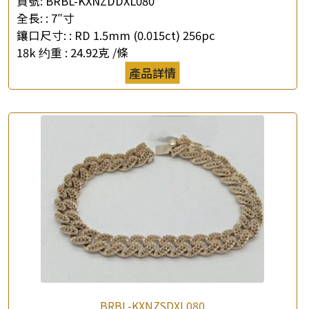
貨號:
BRBL-KXNZDDXL080
全長: :
7″寸
鑲口尺寸: :
RD 1.5mm (0.015ct) 256pc
18k 约重 :
24.92克 /條
產品詳情
×
產品查詢
*
你的名字
公司名稱
*
e-mail
*
聯絡電話
查詢以下產品
BRBL-KXNZSDXL080