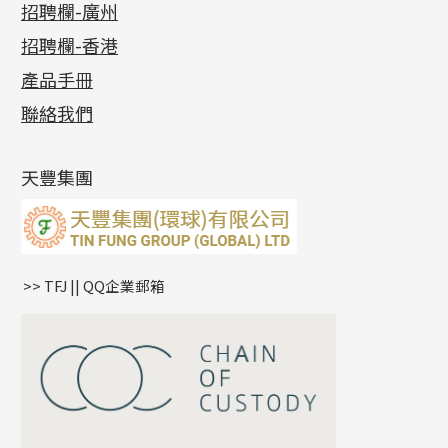
最新消息
招聘欄-廣州
貴金屬原料
十字車花鏈系列
其他類配件
六爪頭系列
手镯系列
螺絲迫系列
動感車花吊墜
公益活動
(6)
招聘欄-香港
記憶金屬系列
十字閃O鏈系列
珠類配件
車花片
戒指系列
千足金
梅花迫系列
調節珠系列
珠盤系列
各項證書
(2)
十字錘打鏈系列
動感車花片
空心耳環
記憶戒指
平臺迫系列
生圈扣系列
袖口鈕系列
無孔光身珠
產品手冊
相片集
(9)
側身車花鏈系列
鑲口戒指
空心车花管首饰链
拉簧珠珠手鏈
綫拍系列
龍蝦扣系列
焊片及鐳射綫
空心光身珠
展覽會資訊
(19)
聯絡我們
側身鏈系列
鑲口手鏈系列
空心手鐲系列
記憶鈦手鐲
美拍系列
鴨俐制系列
空心車花管
無孔批花珠
最新產品資訊
(14)
肖邦鏈系列
牛仔鏈
耳針系列
字印牌系列
其他
空心批花珠
產品發明及專利
(9)
雙十字鏈系列
耳環扣系列
字母吊墜
天豐集團
水波鏈系列
耳綫/耳鈎系列
相盒吊墜
蛇骨鏈系列
耳環爪頭
項鏈吊墜
鏈尾系列
耳環
生肖吊墜
盒子鏈系列
管扣系列
>> TFJ || QQ企業郵箱
嘴唇鏈系列
星座吊墜
竹節鏈系列
水泡扣
S車花鏈系列
珠扣
珍珠鏈系列
坦克鏈系列
滿天星鏈系列
*
你的名字
刀片鏈系列