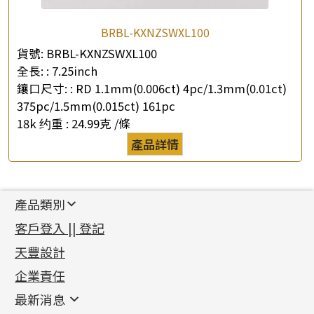
BRBL-KXNZSWXL100
貨號:
BRBL-KXNZSWXL100
全長: :
7.25inch
鑲口尺寸: :
RD 1.1mm(0.006ct) 4pc/1.3mm(0.01ct)
375pc/1.5mm(0.015ct) 161pc
18k 约重 :
24.99克 /條
產品詳情
產品類別
新產品
客戶登入 || 登記
足金系列
天豐設計
機織鏈系列
足金配件
企業責任
首飾配件
珠仔鏈
鑲口類
镶口链
耳環類配件
最新消息
首飾系列
管狀網鏈
鏈類配件
四爪頭系列
卷迫系列