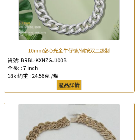
*
你的名字
公司名稱
*
e-mail
10mm空心光金牛仔链/侧按双二级制
*
聯絡電話
貨號:
BRBL-KXNZGJ100B
查詢以下產品
全長: :
7 inch
18k 约重 :
24.56克 /條
產品詳情