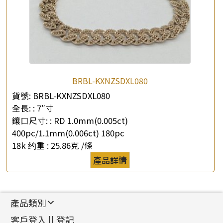
BRBL-KXNZSDXL080
貨號:
BRBL-KXNZSDXL080
全長: :
7″寸
鑲口尺寸: :
RD 1.0mm(0.005ct)
400pc/1.1mm(0.006ct) 180pc
18k 约重 :
25.86克 /條
產品詳情
產品類別
新產品
客戶登入 || 登記