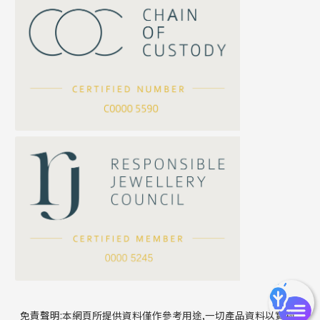
S車花鏈系列
珠扣
珍珠鏈系列
坦克鏈系列
滿天星鏈系列
*
你的名字
刀片鏈系列
方假繩鏈系列
公司名稱
心心鏈系列
*
e-mail
*
聯絡電話
免責聲明:本網頁所提供資料僅作參考用途,一切產品資料以實物