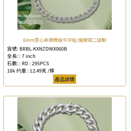
6mm空心单排微镶牛仔链/侧按双二级制
貨號:
BRBL-KXNZDWX060B
全長: :
7 inch
石數: :
RD : 295PCS
18k 约重 :
12.49克 /條
產品詳情
×
產品查詢