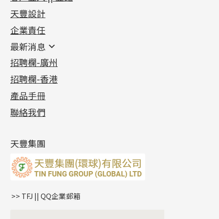
足金系列
天豐設計
機織鏈系列
足金配件
企業責任
首飾配件
珠仔鏈
鑲口類
镶口链
耳環類配件
最新消息
首飾系列
管狀網鏈
鏈類配件
四爪頭系列
卷迫系列
最新消息
招聘欄-廣州
貴金屬原料
十字車花鏈系列
其他類配件
六爪頭系列
手镯系列
螺絲迫系列
動感車花吊墜
公益活動
(6)
招聘欄-香港
記憶金屬系列
十字閃O鏈系列
珠類配件
車花片
戒指系列
千足金
梅花迫系列
調節珠系列
珠盤系列
各項證書
(2)
十字錘打鏈系列
動感車花片
空心耳環
記憶戒指
平臺迫系列
生圈扣系列
袖口鈕系列
無孔光身珠
產品手冊
相片集
(9)
側身車花鏈系列
鑲口戒指
空心车花管首饰链
拉簧珠珠手鏈
綫拍系列
龍蝦扣系列
焊片及鐳射綫
空心光身珠
展覽會資訊
(19)
聯絡我們
側身鏈系列
鑲口手鏈系列
空心手鐲系列
記憶鈦手鐲
美拍系列
鴨俐制系列
空心車花管
無孔批花珠
最新產品資訊
(14)
肖邦鏈系列
牛仔鏈
耳針系列
字印牌系列
其他
空心批花珠
產品發明及專利
(9)
雙十字鏈系列
耳環扣系列
字母吊墜
天豐集團
水波鏈系列
耳綫/耳鈎系列
相盒吊墜
蛇骨鏈系列
耳環爪頭
項鏈吊墜
鏈尾系列
耳環
生肖吊墜
盒子鏈系列
管扣系列
>> TFJ || QQ企業郵箱
嘴唇鏈系列
星座吊墜
竹節鏈系列
水泡扣