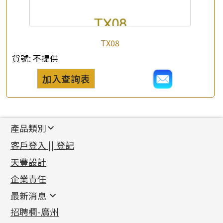
TX08
貨號:
不提供
加入查詢表
產品類別
新產品
客戶登入 || 登記
足金系列
天豐設計
機織鏈系列
足金配件
企業責任
首飾配件
珠仔鏈
鑲口類
镶口链
耳環類配件
最新消息
首飾系列
管狀網鏈
鏈類配件
四爪頭系列
卷迫系列
最新消息
招聘欄-廣州
貴金屬原料
十字車花鏈系列
其他類配件
六爪頭系列
手镯系列
螺絲迫系列
動感車花吊墜
公益活動
(6)