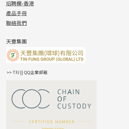
招聘欄-香港
記憶金屬系列
十字閃O鏈系列
珠類配件
車花片
戒指系列
千足金
梅花迫系列
調節珠系列
珠盤系列
各項證書
(2)
十字錘打鏈系列
動感車花片
空心耳環
記憶戒指
平臺迫系列
生圈扣系列
袖口鈕系列
無孔光身珠
產品手冊
相片集
(9)
側身車花鏈系列
鑲口戒指
空心车花管首饰链
拉簧珠珠手鏈
綫拍系列
龍蝦扣系列
焊片及鐳射綫
空心光身珠
展覽會資訊
(19)
聯絡我們
側身鏈系列
鑲口手鏈系列
空心手鐲系列
記憶鈦手鐲
美拍系列
鴨俐制系列
空心車花管
無孔批花珠
最新產品資訊
(14)
肖邦鏈系列
牛仔鏈
耳針系列
字印牌系列
其他
空心批花珠
產品發明及專利
(9)
雙十字鏈系列
耳環扣系列
字母吊墜
天豐集團
水波鏈系列
耳綫/耳鈎系列
相盒吊墜
蛇骨鏈系列
耳環爪頭
項鏈吊墜
鏈尾系列
耳環
生肖吊墜
盒子鏈系列
管扣系列
>> TFJ || QQ企業郵箱
嘴唇鏈系列
星座吊墜
竹節鏈系列
水泡扣
S車花鏈系列
珠扣
珍珠鏈系列
坦克鏈系列
滿天星鏈系列
*
你的名字
刀片鏈系列
方假繩鏈系列
公司名稱