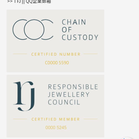
>> TFJ || QQ企業郵箱
嘴唇鏈系列
星座吊墜
竹節鏈系列
水泡扣
S車花鏈系列
珠扣
珍珠鏈系列
坦克鏈系列
滿天星鏈系列
*
你的名字
刀片鏈系列
方假繩鏈系列
公司名稱
心心鏈系列
*
e-mail
*
聯絡電話