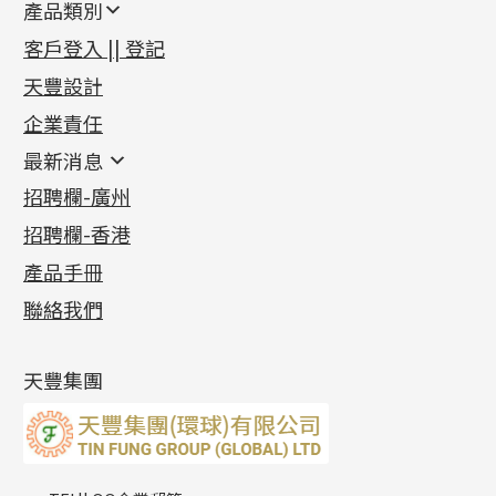
產品類別
新產品
客戶登入 || 登記
足金系列
天豐設計
機織鏈系列
足金配件
企業責任
首飾配件
珠仔鏈
鑲口類
镶口链
耳環類配件
最新消息
首飾系列
管狀網鏈
鏈類配件
四爪頭系列
卷迫系列
最新消息
招聘欄-廣州
貴金屬原料
十字車花鏈系列
其他類配件
六爪頭系列
手镯系列
螺絲迫系列
動感車花吊墜
公益活動
(6)
招聘欄-香港
記憶金屬系列
十字閃O鏈系列
珠類配件
車花片
戒指系列
千足金
梅花迫系列
調節珠系列
珠盤系列
各項證書
(2)
十字錘打鏈系列
動感車花片
空心耳環
記憶戒指
平臺迫系列
生圈扣系列
袖口鈕系列
無孔光身珠
產品手冊
相片集
(9)
側身車花鏈系列
鑲口戒指
空心车花管首饰链
拉簧珠珠手鏈
綫拍系列
龍蝦扣系列
焊片及鐳射綫
空心光身珠
展覽會資訊
(19)
聯絡我們
側身鏈系列
鑲口手鏈系列
空心手鐲系列
記憶鈦手鐲
美拍系列
鴨俐制系列
空心車花管
無孔批花珠
最新產品資訊
(14)
肖邦鏈系列
牛仔鏈
耳針系列
字印牌系列
其他
空心批花珠
產品發明及專利
(9)
雙十字鏈系列
耳環扣系列
字母吊墜
天豐集團
水波鏈系列
耳綫/耳鈎系列
相盒吊墜
蛇骨鏈系列
耳環爪頭
項鏈吊墜
鏈尾系列
耳環
生肖吊墜
盒子鏈系列
管扣系列