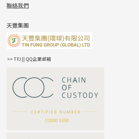
展覽會資訊
(19)
聯絡我們
側身鏈系列
鑲口手鏈系列
空心手鐲系列
記憶鈦手鐲
美拍系列
鴨俐制系列
空心車花管
無孔批花珠
最新產品資訊
(14)
肖邦鏈系列
牛仔鏈
耳針系列
字印牌系列
其他
空心批花珠
產品發明及專利
(9)
雙十字鏈系列
耳環扣系列
字母吊墜
天豐集團
水波鏈系列
耳綫/耳鈎系列
相盒吊墜
蛇骨鏈系列
耳環爪頭
項鏈吊墜
鏈尾系列
耳環
生肖吊墜
盒子鏈系列
管扣系列
>> TFJ || QQ企業郵箱
嘴唇鏈系列
星座吊墜
竹節鏈系列
水泡扣
S車花鏈系列
珠扣
珍珠鏈系列
坦克鏈系列
滿天星鏈系列
*
你的名字
刀片鏈系列
方假繩鏈系列
公司名稱
心心鏈系列
*
e-mail