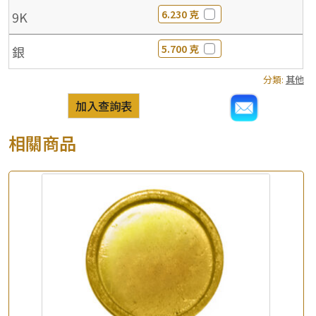
6.230 克
9K
5.700 克
銀
分類:
其他
加入查詢表
相關商品