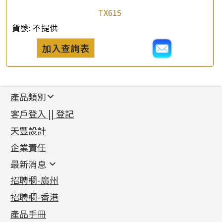
TX615
貨號:
不提供
加入查詢表
產品類別
新產品
客戶登入 || 登記
足金系列
天豐設計
機織鏈系列
足金配件
企業責任
首飾配件
珠仔鏈
鑲口類
镶口链
耳環類配件
最新消息
首飾系列
管狀網鏈
鏈類配件
四爪頭系列
卷迫系列
最新消息
招聘欄-廣州
貴金屬原料
十字車花鏈系列
其他類配件
六爪頭系列
手镯系列
螺絲迫系列
動感車花吊墜
公益活動
(6)
招聘欄-香港
記憶金屬系列
十字閃O鏈系列
珠類配件
車花片
戒指系列
千足金
梅花迫系列
調節珠系列
珠盤系列
各項證書
(2)
十字錘打鏈系列
動感車花片
空心耳環
記憶戒指
平臺迫系列
生圈扣系列
袖口鈕系列
無孔光身珠
產品手冊
相片集
(9)
側身車花鏈系列
鑲口戒指
空心车花管首饰链
拉簧珠珠手鏈
綫拍系列
龍蝦扣系列
焊片及鐳射綫
空心光身珠