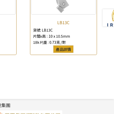
LB13C
貨號:
LB13C
片闊x高: :
10 x 10.5mm
18k 约重 :
0.73克 /對
產品詳情
豐集團