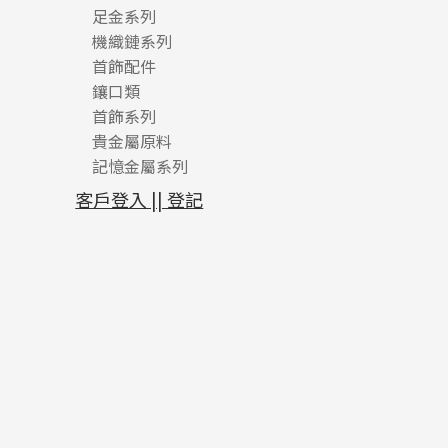
足金系列
機織鏈系列
足金配件
首飾配件
珠仔鏈
鑲口類
镶口链
耳環類配件
首飾系列
管狀網鏈
鏈類配件
四爪頭系列
卷迫系列
貴金屬原料
十字車花鏈系列
其他類配件
六爪頭系列
手镯系列
螺絲迫系列
動感車花吊墜
記憶金屬系列
十字閃O鏈系列
珠類配件
車花片
戒指系列
千足金
梅花迫系列
調節珠系列
珠盤系列
十字錘打鏈系列
動感車花片
空心耳環
記憶戒指
平臺迫系列
生圈扣系列
袖口鈕系列
無孔光身珠
客戶登入 || 登記
側身車花鏈系列
鑲口戒指
空心车花管首饰链
拉簧珠珠手鏈
綫拍系列
龍蝦扣系列
焊片及鐳射綫
空心光身珠
側身鏈系列
鑲口手鏈系列
空心手鐲系列
記憶鈦手鐲
美拍系列
鴨俐制系列
空心車花管
無孔批花珠
肖邦鏈系列
牛仔鏈
耳針系列
字印牌系列
其他
空心批花珠
雙十字鏈系列
耳環扣系列
字母吊墜
水波鏈系列
耳綫/耳鈎系列
相盒吊墜
蛇骨鏈系列
耳環爪頭
項鏈吊墜
鏈尾系列
耳環
生肖吊墜
盒子鏈系列
管扣系列
嘴唇鏈系列
星座吊墜
竹節鏈系列
水泡扣