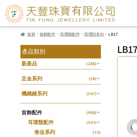
首頁
首飾配件
耳環類配件
耳環扣系列
LB17
LB1
產品類別
新產品
(288)
足金系列
(38)
機織鏈系列
(347)
珠仔鏈
(25)
首飾配件
镶口链
(990)
(61)
耳環類配件
管狀網鏈
(341)
(11)
卷迫系列
十字鏈系列
(13)
(56)