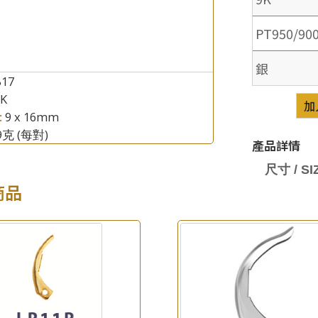
PT950/90
銀
B17
8K
×
加
產品查詢
:
9 x 16mm
.9克
(每對)
*
你的名字
產品詳情
尺寸 / SI
公司名稱
商品
*
e-mail
*
聯絡電話
查詢以下產品