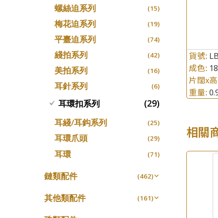
螺絲迫系列
十字車花鏈系列
(15)
(48)
梅花迫系列
十字閃O鏈系列
(19)
(27)
平臺迫系列
十字錘打鏈系列
(74)
(17)
綫拍系列
貨號:
側身車花鏈系列
L
(42)
(8)
成色:
1
美拍系列
側身鏈系列
(16)
(9)
片闊x高
耳針系列
肖邦鏈系列
(6)
(14)
重量:
0
雙十字鏈系列
(29)
耳環扣系列
(4)
水波鏈系列
(4)
耳綫/耳鈎系列
(25)
相關
蛇骨鏈系列
(6)
耳環爪頭
(29)
鏈尾系列
(6)
耳環
(71)
盒子鏈系列
(6)
鏈類配件
(462)
嘴唇鏈系列
(3)
動感車花吊墜
(65)
竹節鏈系列
其他類配件
(5)
(161)
調節珠系列
(23)
S車花鏈系列
珠盤系列
(1)
(16)