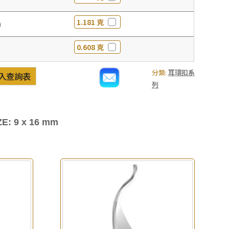
1.181 克
0
0.608 克
分類:
耳環扣系
入查詢表
列
ZE: 9 x 16 mm