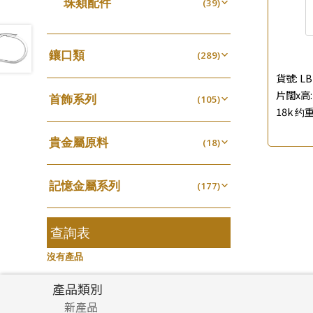
珠類配件
(39)
生圈扣系列
(13)
珍珠鏈系列
袖口鈕系列
(3)
(7)
無孔光身珠
(7)
龍蝦扣系列
(93)
坦克鏈系列
焊片及鐳射綫
(9)
(2)
空心光身珠
(5)
鴨俐制系列
(18)
鑲口類
(289)
滿天星鏈系列
空心車花管
(2)
(19)
無孔批花珠
(5)
字印牌系列
(21)
四爪頭系列
貨號:
LB
(20)
刀片鏈系列
其他
(4)
(104)
空心批花珠
(22)
片闊x高: 
字母吊墜
(20)
首飾系列
六爪頭系列
(105)
(41)
方假繩鏈系列
(1)
18k 约重
相盒吊墜
(11)
手镯系列
車花片
(8)
(35)
心心鏈系列
(6)
項鏈吊墜
貴金屬原料
(102)
戒指系列
(18)
動感車花片
(8)
(20)
生肖吊墜
千足金
(27)
空心耳環
(18)
鑲口戒指
(27)
(16)
記憶金屬系列
管扣系列
(177)
(4)
空心车花管首饰链
鑲口手鏈系列
(15)
(146)
記憶戒指
星座吊墜
(30)
(12)
空心手鐲系列
(8)
拉簧珠珠手鏈
水泡扣
查詢表
(53)
(17)
牛仔鏈
(37)
記憶鈦手鐲
珠扣
(94)
(45)
沒有產品
產品類別
新產品