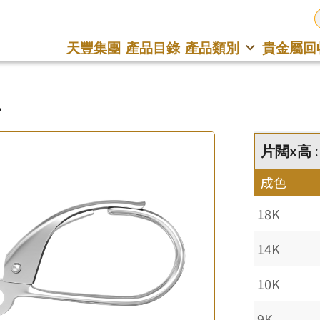
天豐集團
產品目錄
產品類別
貴金屬回
7
片闊x高 :
成色
18K
14K
10K
9K