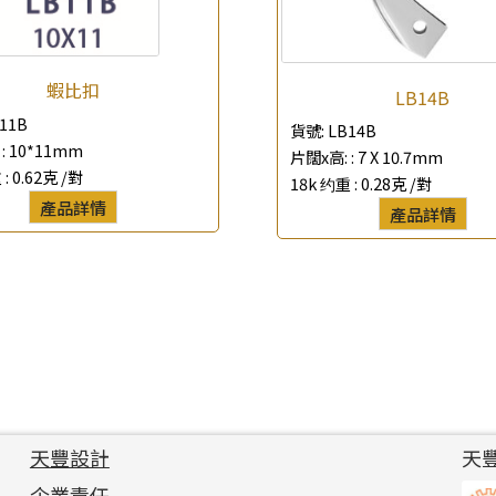
蝦比扣
LB14B
11B
貨號:
LB14B
:
10*11mm
片闊x高: :
7 X 10.7mm
 :
0.62克 /對
18k 约重 :
0.28克 /對
產品詳情
產品詳情
天豐設計
天
企業責任