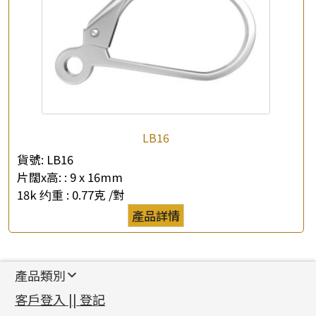
LB16
貨號:
LB16
片闊x高: :
9 x 16mm
18k 约重 :
0.77克 /對
產品詳情
產品類別
新產品
客戶登入 || 登記
足金系列