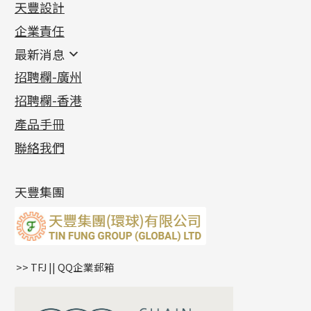
天豐設計
機織鏈系列
足金配件
企業責任
首飾配件
珠仔鏈
鑲口類
镶口链
耳環類配件
最新消息
首飾系列
管狀網鏈
鏈類配件
四爪頭系列
卷迫系列
最新消息
招聘欄-廣州
貴金屬原料
十字車花鏈系列
其他類配件
六爪頭系列
手镯系列
螺絲迫系列
動感車花吊墜
公益活動
(6)
招聘欄-香港
記憶金屬系列
十字閃O鏈系列
珠類配件
車花片
戒指系列
千足金
梅花迫系列
調節珠系列
珠盤系列
各項證書
(2)
十字錘打鏈系列
動感車花片
空心耳環
記憶戒指
平臺迫系列
生圈扣系列
袖口鈕系列
無孔光身珠
產品手冊
相片集
(9)
側身車花鏈系列
鑲口戒指
空心车花管首饰链
拉簧珠珠手鏈
綫拍系列
龍蝦扣系列
焊片及鐳射綫
空心光身珠
展覽會資訊
(19)
聯絡我們
側身鏈系列
鑲口手鏈系列
空心手鐲系列
記憶鈦手鐲
美拍系列
鴨俐制系列
空心車花管
無孔批花珠
最新產品資訊
(14)
肖邦鏈系列
牛仔鏈
耳針系列
字印牌系列
其他
空心批花珠
產品發明及專利
(9)
雙十字鏈系列
耳環扣系列
字母吊墜
天豐集團
水波鏈系列
耳綫/耳鈎系列
相盒吊墜
蛇骨鏈系列
耳環爪頭
項鏈吊墜
鏈尾系列
耳環
生肖吊墜
盒子鏈系列
管扣系列
>> TFJ || QQ企業郵箱
嘴唇鏈系列
星座吊墜
竹節鏈系列
水泡扣
S車花鏈系列
珠扣