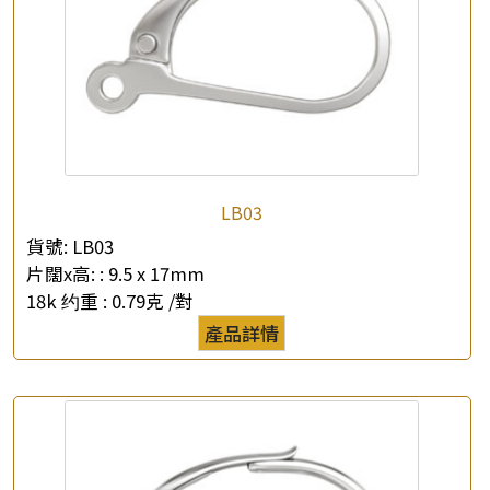
×
產品查詢
LB03
*
你的名字
貨號:
LB03
片闊x高: :
9.5 x 17mm
公司名稱
18k 约重 :
0.79克 /對
產品詳情
*
e-mail
*
聯絡電話
查詢以下產品