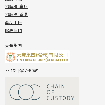
首飾系列
管狀網鏈
鏈類配件
四爪頭系列
卷迫系列
最新消息
招聘欄-廣州
貴金屬原料
十字車花鏈系列
其他類配件
六爪頭系列
手镯系列
螺絲迫系列
動感車花吊墜
公益活動
(6)
招聘欄-香港
記憶金屬系列
十字閃O鏈系列
珠類配件
車花片
戒指系列
千足金
梅花迫系列
調節珠系列
珠盤系列
各項證書
(2)
十字錘打鏈系列
動感車花片
空心耳環
記憶戒指
平臺迫系列
生圈扣系列
袖口鈕系列
無孔光身珠
產品手冊
相片集
(9)
側身車花鏈系列
鑲口戒指
空心车花管首饰链
拉簧珠珠手鏈
綫拍系列
龍蝦扣系列
焊片及鐳射綫
空心光身珠
展覽會資訊
(19)
聯絡我們
側身鏈系列
鑲口手鏈系列
空心手鐲系列
記憶鈦手鐲
美拍系列
鴨俐制系列
空心車花管
無孔批花珠
最新產品資訊
(14)
肖邦鏈系列
牛仔鏈
耳針系列
字印牌系列
其他
空心批花珠
產品發明及專利
(9)
雙十字鏈系列
耳環扣系列
字母吊墜
天豐集團
水波鏈系列
耳綫/耳鈎系列
相盒吊墜
蛇骨鏈系列
耳環爪頭
項鏈吊墜
鏈尾系列
耳環
生肖吊墜
盒子鏈系列
管扣系列
>> TFJ || QQ企業郵箱
嘴唇鏈系列
星座吊墜
竹節鏈系列
水泡扣
S車花鏈系列
珠扣
珍珠鏈系列
坦克鏈系列
滿天星鏈系列
*
你的名字