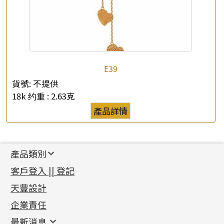
E39
貨號:
不提供
18k 约重 :
2.63克
產品詳情
產品類別
新產品
客戶登入 || 登記
足金系列
天豐設計
機織鏈系列
足金配件
企業責任
首飾配件
珠仔鏈
鑲口類
镶口链
耳環類配件
最新消息