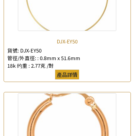
DJX-EY50
貨號:
DJX-EY50
管徑/外直徑: :
0.8mm x 51.6mm
18k 约重 :
2.77克 /對
產品詳情
×
產品查詢
*
你的名字