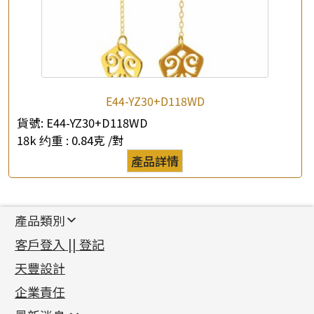
E44-YZ30+D118WD
貨號:
E44-YZ30+D118WD
18k 约重 :
0.84克 /對
產品詳情
產品類別
新產品
客戶登入 || 登記
足金系列
天豐設計
機織鏈系列
足金配件
企業責任
首飾配件
珠仔鏈
鑲口類
镶口链
耳環類配件