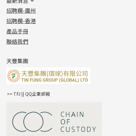
最新消息
首飾系列
管狀網鏈
鏈類配件
四爪頭系列
卷迫系列
最新消息
招聘欄-廣州
貴金屬原料
十字車花鏈系列
其他類配件
六爪頭系列
手镯系列
螺絲迫系列
動感車花吊墜
公益活動
(6)
招聘欄-香港
記憶金屬系列
十字閃O鏈系列
珠類配件
車花片
戒指系列
千足金
梅花迫系列
調節珠系列
珠盤系列
各項證書
(2)
十字錘打鏈系列
動感車花片
空心耳環
記憶戒指
平臺迫系列
生圈扣系列
袖口鈕系列
無孔光身珠
產品手冊
相片集
(9)
側身車花鏈系列
鑲口戒指
空心车花管首饰链
拉簧珠珠手鏈
綫拍系列
龍蝦扣系列
焊片及鐳射綫
空心光身珠
展覽會資訊
(19)
聯絡我們
側身鏈系列
鑲口手鏈系列
空心手鐲系列
記憶鈦手鐲
美拍系列
鴨俐制系列
空心車花管
無孔批花珠
最新產品資訊
(14)
肖邦鏈系列
牛仔鏈
耳針系列
字印牌系列
其他
空心批花珠
產品發明及專利
(9)
雙十字鏈系列
耳環扣系列
字母吊墜
天豐集團
水波鏈系列
耳綫/耳鈎系列
相盒吊墜
蛇骨鏈系列
耳環爪頭
項鏈吊墜
鏈尾系列
耳環
生肖吊墜
盒子鏈系列
管扣系列
>> TFJ || QQ企業郵箱
嘴唇鏈系列
星座吊墜
竹節鏈系列
水泡扣
S車花鏈系列
珠扣
珍珠鏈系列
坦克鏈系列
滿天星鏈系列