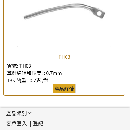
TH03
貨號:
TH03
耳針線徑和長度: :
0.7mm
18k 约重 :
0.2克 /對
產品詳情
產品類別
新產品
客戶登入 || 登記
足金系列