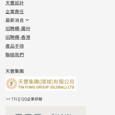
天豐設計
機織鏈系列
足金配件
企業責任
首飾配件
珠仔鏈
鑲口類
镶口链
耳環類配件
最新消息
首飾系列
管狀網鏈
鏈類配件
四爪頭系列
卷迫系列
最新消息
招聘欄-廣州
貴金屬原料
十字車花鏈系列
其他類配件
六爪頭系列
手镯系列
螺絲迫系列
動感車花吊墜
公益活動
(6)
招聘欄-香港
記憶金屬系列
十字閃O鏈系列
珠類配件
車花片
戒指系列
千足金
梅花迫系列
調節珠系列
珠盤系列
各項證書
(2)
十字錘打鏈系列
動感車花片
空心耳環
記憶戒指
平臺迫系列
生圈扣系列
袖口鈕系列
無孔光身珠
產品手冊
相片集
(9)
側身車花鏈系列
鑲口戒指
空心车花管首饰链
拉簧珠珠手鏈
綫拍系列
龍蝦扣系列
焊片及鐳射綫
空心光身珠
展覽會資訊
(19)
聯絡我們
側身鏈系列
鑲口手鏈系列
空心手鐲系列
記憶鈦手鐲
美拍系列
鴨俐制系列
空心車花管
無孔批花珠
最新產品資訊
(14)
肖邦鏈系列
牛仔鏈
耳針系列
字印牌系列
其他
空心批花珠
產品發明及專利
(9)
雙十字鏈系列
耳環扣系列
字母吊墜
天豐集團
水波鏈系列
耳綫/耳鈎系列
相盒吊墜
蛇骨鏈系列
耳環爪頭
項鏈吊墜
鏈尾系列
耳環
生肖吊墜
盒子鏈系列
管扣系列
>> TFJ || QQ企業郵箱
嘴唇鏈系列
星座吊墜
竹節鏈系列
水泡扣
S車花鏈系列
珠扣