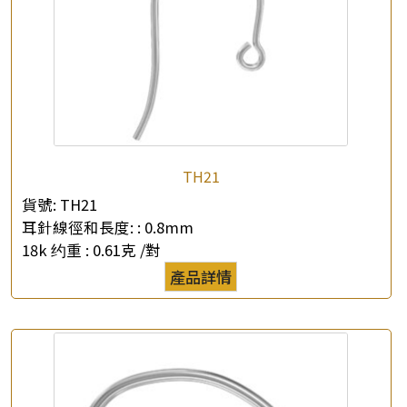
×
產品查詢
TH21
*
你的名字
貨號:
TH21
耳針線徑和長度: :
0.8mm
公司名稱
18k 约重 :
0.61克 /對
產品詳情
*
e-mail
*
聯絡電話
查詢以下產品