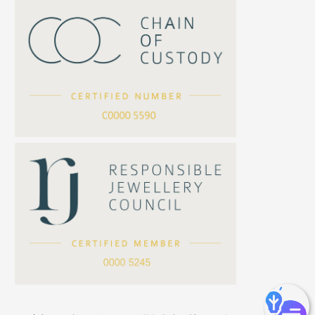
S車花鏈系列
珠扣
珍珠鏈系列
坦克鏈系列
滿天星鏈系列
*
你的名字
刀片鏈系列
方假繩鏈系列
公司名稱
心心鏈系列
*
e-mail
*
聯絡電話