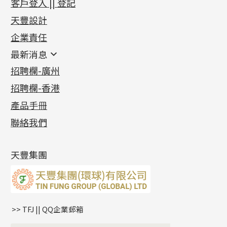
客戶登入 || 登記
足金系列
天豐設計
機織鏈系列
足金配件
企業責任
首飾配件
珠仔鏈
鑲口類
镶口链
耳環類配件
最新消息
首飾系列
管狀網鏈
鏈類配件
四爪頭系列
卷迫系列
最新消息
招聘欄-廣州
貴金屬原料
十字車花鏈系列
其他類配件
六爪頭系列
手镯系列
螺絲迫系列
動感車花吊墜
公益活動
(6)
招聘欄-香港
記憶金屬系列
十字閃O鏈系列
珠類配件
車花片
戒指系列
千足金
梅花迫系列
調節珠系列
珠盤系列
各項證書
(2)
十字錘打鏈系列
動感車花片
空心耳環
記憶戒指
平臺迫系列
生圈扣系列
袖口鈕系列
無孔光身珠
產品手冊
相片集
(9)
側身車花鏈系列
鑲口戒指
空心车花管首饰链
拉簧珠珠手鏈
綫拍系列
龍蝦扣系列
焊片及鐳射綫
空心光身珠
展覽會資訊
(19)
聯絡我們
側身鏈系列
鑲口手鏈系列
空心手鐲系列
記憶鈦手鐲
美拍系列
鴨俐制系列
空心車花管
無孔批花珠
最新產品資訊
(14)
肖邦鏈系列
牛仔鏈
耳針系列
字印牌系列
其他
空心批花珠
產品發明及專利
(9)
雙十字鏈系列
耳環扣系列
字母吊墜
天豐集團
水波鏈系列
耳綫/耳鈎系列
相盒吊墜
蛇骨鏈系列
耳環爪頭
項鏈吊墜
鏈尾系列
耳環
生肖吊墜
盒子鏈系列
管扣系列
>> TFJ || QQ企業郵箱
嘴唇鏈系列
星座吊墜
竹節鏈系列
水泡扣