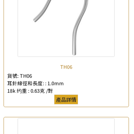
×
產品查詢
TH06
*
你的名字
貨號:
TH06
耳針線徑和長度: :
1.0mm
公司名稱
18k 约重 :
0.63克 /對
產品詳情
*
e-mail
*
聯絡電話
查詢以下產品