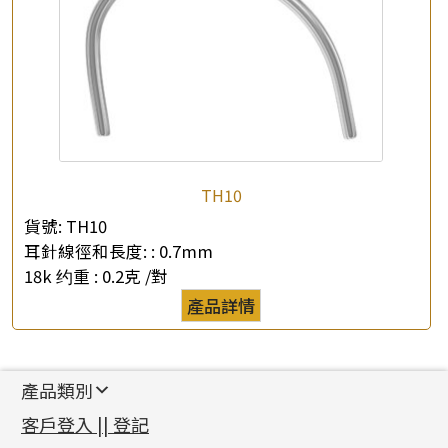
TH10
貨號:
TH10
耳針線徑和長度: :
0.7mm
18k 约重 :
0.2克 /對
產品詳情
產品類別
新產品
客戶登入 || 登記
足金系列