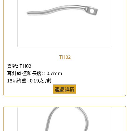
×
產品查詢
TH02
*
你的名字
貨號:
TH02
耳針線徑和長度: :
0.7mm
公司名稱
18k 约重 :
0.19克 /對
產品詳情
*
e-mail
*
聯絡電話
查詢以下產品