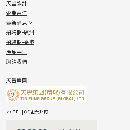
天豐設計
機織鏈系列
足金配件
企業責任
首飾配件
珠仔鏈
鑲口類
镶口链
耳環類配件
最新消息
首飾系列
管狀網鏈
鏈類配件
四爪頭系列
卷迫系列
最新消息
招聘欄-廣州
貴金屬原料
十字車花鏈系列
其他類配件
六爪頭系列
手镯系列
螺絲迫系列
動感車花吊墜
公益活動
(6)
招聘欄-香港
記憶金屬系列
十字閃O鏈系列
珠類配件
車花片
戒指系列
千足金
梅花迫系列
調節珠系列
珠盤系列
各項證書
(2)
十字錘打鏈系列
動感車花片
空心耳環
記憶戒指
平臺迫系列
生圈扣系列
袖口鈕系列
無孔光身珠
產品手冊
相片集
(9)
側身車花鏈系列
鑲口戒指
空心车花管首饰链
拉簧珠珠手鏈
綫拍系列
龍蝦扣系列
焊片及鐳射綫
空心光身珠
展覽會資訊
(19)
聯絡我們
側身鏈系列
鑲口手鏈系列
空心手鐲系列
記憶鈦手鐲
美拍系列
鴨俐制系列
空心車花管
無孔批花珠
最新產品資訊
(14)
肖邦鏈系列
牛仔鏈
耳針系列
字印牌系列
其他
空心批花珠
產品發明及專利
(9)
雙十字鏈系列
耳環扣系列
字母吊墜
天豐集團
水波鏈系列
耳綫/耳鈎系列
相盒吊墜
蛇骨鏈系列
耳環爪頭
項鏈吊墜
鏈尾系列
耳環
生肖吊墜
盒子鏈系列
管扣系列
>> TFJ || QQ企業郵箱
嘴唇鏈系列
星座吊墜
竹節鏈系列
水泡扣
S車花鏈系列
珠扣