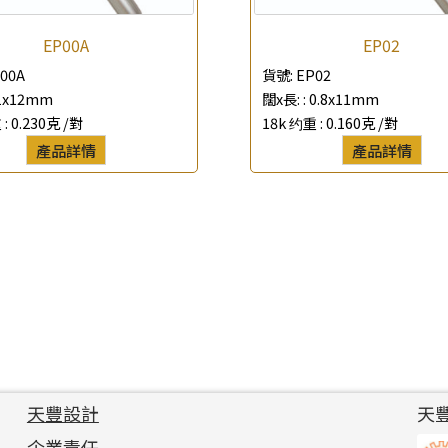
EP00A
EP02
00A
貨號:
EP02
1x12mm
闊x長: :
0.8x11mm
 :
0.230克 /對
18k 约重 :
0.160克 /對
產品詳情
產品詳情
天豐設計
天
企業責任