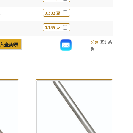
0.302 克
0
0.155 克
分類:
耳針系
入查詢表
列