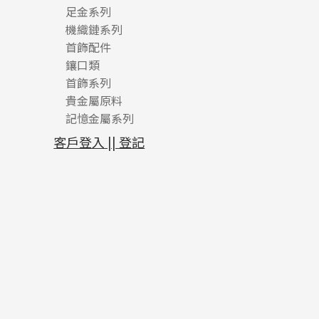
足金系列
機織鏈系列
足金配件
首飾配件
珠仔鏈
鑲口類
镶口链
耳環類配件
首飾系列
管狀網鏈
鏈類配件
四爪頭系列
卷迫系列
貴金屬原料
十字車花鏈系列
其他類配件
六爪頭系列
手镯系列
螺絲迫系列
動感車花吊墜
記憶金屬系列
十字閃O鏈系列
珠類配件
車花片
戒指系列
千足金
梅花迫系列
調節珠系列
珠盤系列
十字錘打鏈系列
動感車花片
空心耳環
記憶戒指
平臺迫系列
生圈扣系列
袖口鈕系列
無孔光身珠
客戶登入 || 登記
側身車花鏈系列
鑲口戒指
空心车花管首饰链
拉簧珠珠手鏈
綫拍系列
龍蝦扣系列
焊片及鐳射綫
空心光身珠
側身鏈系列
鑲口手鏈系列
空心手鐲系列
記憶鈦手鐲
美拍系列
鴨俐制系列
空心車花管
無孔批花珠
肖邦鏈系列
牛仔鏈
耳針系列
字印牌系列
其他
空心批花珠
雙十字鏈系列
耳環扣系列
字母吊墜
水波鏈系列
耳綫/耳鈎系列
相盒吊墜
蛇骨鏈系列
耳環爪頭
項鏈吊墜
鏈尾系列
耳環
生肖吊墜
盒子鏈系列
管扣系列
嘴唇鏈系列
星座吊墜
竹節鏈系列
水泡扣