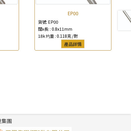
EP00
貨號:
EP00
闊x長: :
0.8x11mm
18k 约重 :
0.118克 /對
產品詳情
豐集團