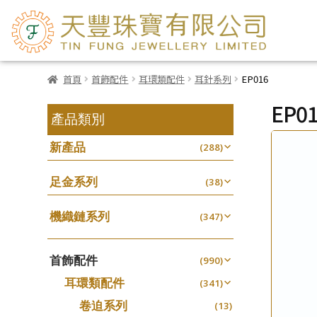
首頁
首飾配件
耳環類配件
耳針系列
EP016
EP0
產品類別
新產品
(288)
足金系列
(38)
機織鏈系列
(347)
珠仔鏈
(25)
首飾配件
镶口链
(990)
(61)
耳環類配件
管狀網鏈
(341)
(11)
卷迫系列
十字鏈系列
(13)
(56)