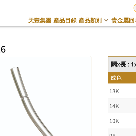
天豐集團
產品目錄
產品類別
貴金屬回
16
闊x長 : 
成色
18K
14K
10K
9K