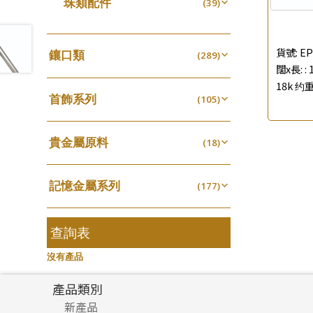
珠類配件
(39)
生圈扣系列
(13)
珍珠鏈系列
袖口鈕系列
(3)
(7)
無孔光身珠
(7)
龍蝦扣系列
(93)
坦克鏈系列
焊片及鐳射綫
(9)
(2)
空心光身珠
(5)
鴨俐制系列
貨號:
EP
(18)
鑲口類
(289)
滿天星鏈系列
空心車花管
(2)
(19)
無孔批花珠
闊x長: :
(5)
字印牌系列
(21)
四爪頭系列
(20)
刀片鏈系列
其他
(4)
(104)
18k 约重
空心批花珠
(22)
字母吊墜
(20)
首飾系列
六爪頭系列
(105)
(41)
方假繩鏈系列
(1)
相盒吊墜
(11)
手镯系列
車花片
(8)
(35)
心心鏈系列
(6)
項鏈吊墜
貴金屬原料
(102)
戒指系列
(18)
動感車花片
(8)
(20)
生肖吊墜
千足金
(27)
空心耳環
(18)
鑲口戒指
(27)
(16)
記憶金屬系列
管扣系列
(177)
(4)
空心车花管首饰链
鑲口手鏈系列
(15)
(146)
記憶戒指
星座吊墜
(30)
(12)
空心手鐲系列
(8)
拉簧珠珠手鏈
水泡扣
查詢表
(53)
(17)
牛仔鏈
(37)
記憶鈦手鐲
珠扣
(94)
(45)
沒有產品
產品類別
新產品