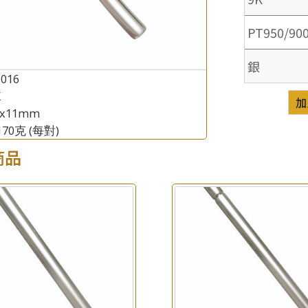
PT950/90
銀
P016
K
×
加
產品查詢
1x11mm
.170克
(每對)
*
你的名字
商品
公司名稱
*
e-mail
*
聯絡電話
查詢以下產品