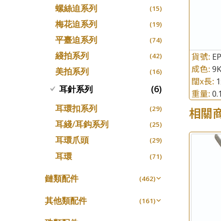
螺絲迫系列
十字車花鏈系列
(15)
(48)
梅花迫系列
十字閃O鏈系列
(19)
(27)
平臺迫系列
十字錘打鏈系列
(74)
(17)
綫拍系列
貨號:
側身車花鏈系列
E
(42)
(8)
成色:
9
美拍系列
側身鏈系列
(16)
(9)
闊x長:
肖邦鏈系列
(6)
耳針系列
(14)
重量:
0
雙十字鏈系列
(4)
耳環扣系列
相關
(29)
水波鏈系列
(4)
耳綫/耳鈎系列
(25)
蛇骨鏈系列
(6)
耳環爪頭
(29)
鏈尾系列
(6)
耳環
(71)
盒子鏈系列
(6)
鏈類配件
(462)
嘴唇鏈系列
(3)
動感車花吊墜
(65)
竹節鏈系列
其他類配件
(5)
(161)
調節珠系列
(23)
S車花鏈系列
珠盤系列
(1)
(16)