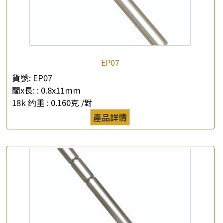
EP07
貨號:
EP07
闊x長: :
0.8x11mm
18k 约重 :
0.160克 /對
產品詳情