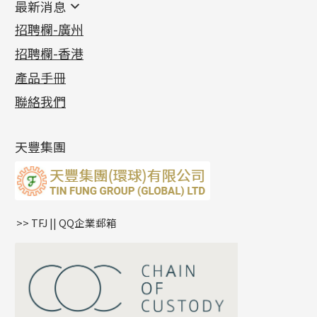
最新消息
首飾系列
管狀網鏈
鏈類配件
四爪頭系列
卷迫系列
最新消息
招聘欄-廣州
貴金屬原料
十字車花鏈系列
其他類配件
六爪頭系列
手镯系列
螺絲迫系列
動感車花吊墜
公益活動
(6)
招聘欄-香港
記憶金屬系列
十字閃O鏈系列
珠類配件
車花片
戒指系列
千足金
梅花迫系列
調節珠系列
珠盤系列
各項證書
(2)
十字錘打鏈系列
動感車花片
空心耳環
記憶戒指
平臺迫系列
生圈扣系列
袖口鈕系列
無孔光身珠
產品手冊
相片集
(9)
側身車花鏈系列
鑲口戒指
空心车花管首饰链
拉簧珠珠手鏈
綫拍系列
龍蝦扣系列
焊片及鐳射綫
空心光身珠
展覽會資訊
(19)
聯絡我們
側身鏈系列
鑲口手鏈系列
空心手鐲系列
記憶鈦手鐲
美拍系列
鴨俐制系列
空心車花管
無孔批花珠
最新產品資訊
(14)
肖邦鏈系列
牛仔鏈
耳針系列
字印牌系列
其他
空心批花珠
產品發明及專利
(9)
雙十字鏈系列
耳環扣系列
字母吊墜
天豐集團
水波鏈系列
耳綫/耳鈎系列
相盒吊墜
蛇骨鏈系列
耳環爪頭
項鏈吊墜
鏈尾系列
耳環
生肖吊墜
盒子鏈系列
管扣系列
>> TFJ || QQ企業郵箱
嘴唇鏈系列
星座吊墜
竹節鏈系列
水泡扣
S車花鏈系列
珠扣
珍珠鏈系列
坦克鏈系列