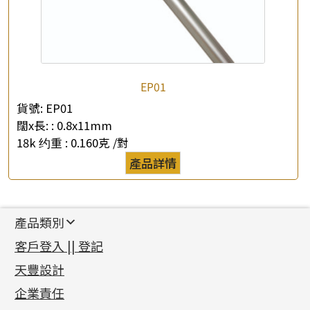
EP01
貨號:
EP01
闊x長: :
0.8x11mm
18k 约重 :
0.160克 /對
產品詳情
產品類別
新產品
客戶登入 || 登記
足金系列
天豐設計
機織鏈系列
足金配件
企業責任
首飾配件
珠仔鏈
鑲口類
镶口链
耳環類配件