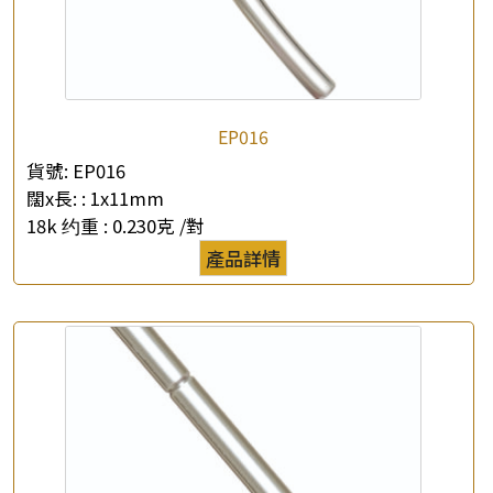
EP016
×
產品查詢
貨號:
EP016
闊x長: :
1x11mm
*
你的名字
18k 约重 :
0.230克 /對
產品詳情
公司名稱
*
e-mail
*
聯絡電話
查詢以下產品