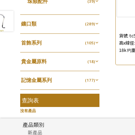
珠類配件
(39)
生圈扣系列
(13)
珍珠鏈系列
袖口鈕系列
(3)
(7)
無孔光身珠
(7)
龍蝦扣系列
(93)
坦克鏈系列
焊片及鐳射綫
(9)
(2)
空心光身珠
(5)
鴨俐制系列
(18)
鑲口類
(289)
滿天星鏈系列
空心車花管
(2)
(19)
無孔批花珠
(5)
字印牌系列
(21)
四爪頭系列
(20)
刀片鏈系列
貨號:
tc
其他
(4)
(104)
空心批花珠
(22)
字母吊墜
(20)
首飾系列
高x線徑: 
六爪頭系列
(105)
(41)
方假繩鏈系列
(1)
18k 约重
相盒吊墜
(11)
手镯系列
車花片
(8)
(35)
心心鏈系列
(6)
項鏈吊墜
貴金屬原料
(102)
戒指系列
(18)
動感車花片
(8)
(20)
生肖吊墜
千足金
(27)
空心耳環
(18)
鑲口戒指
(27)
(16)
記憶金屬系列
管扣系列
(177)
(4)
空心车花管首饰链
鑲口手鏈系列
(15)
(146)
記憶戒指
星座吊墜
(30)
(12)
空心手鐲系列
(8)
拉簧珠珠手鏈
水泡扣
查詢表
(53)
(17)
牛仔鏈
(37)
記憶鈦手鐲
珠扣
(94)
(45)
沒有產品
產品類別
新產品