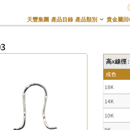
天豐集團
產品目錄
產品類別
貴金屬回
03
高x線徑 :
成色
18K
14K
10K
9K