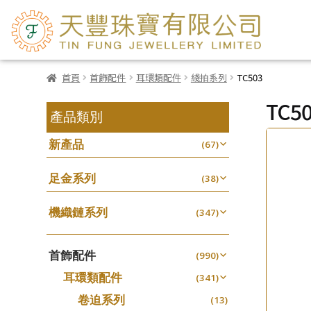
首頁
首飾配件
耳環類配件
綫拍系列
TC503
TC5
產品類別
新產品
(67)
足金系列
(38)
機織鏈系列
(347)
珠仔鏈
(25)
首飾配件
镶口链
(990)
(61)
耳環類配件
管狀網鏈
(341)
(11)
卷迫系列
十字鏈系列
(13)
(56)