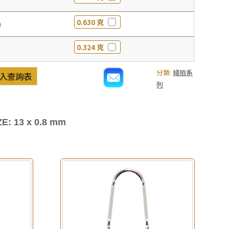
0.630 克
0
0.324 克
分類:
綫拍系
入查詢表
列
E: 13 x 0.8 mm