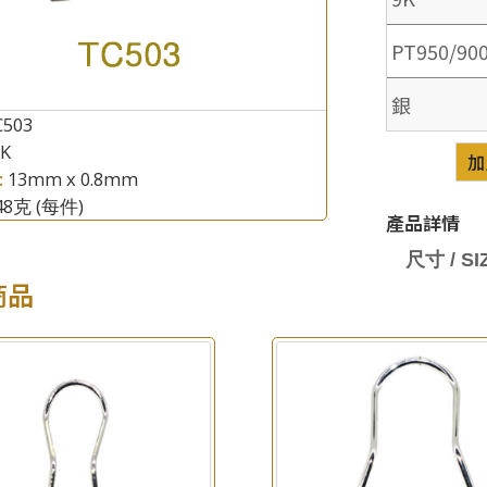
PT950/90
銀
C503
8K
×
加
產品查詢
:
13mm x 0.8mm
.48克
(每件)
*
你的名字
產品詳情
尺寸 / SIZ
公司名稱
商品
*
e-mail
*
聯絡電話
查詢以下產品