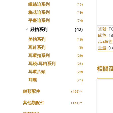
螺絲迫系列
十字車花鏈系列
(15)
(48)
梅花迫系列
十字閃O鏈系列
(19)
(27)
平臺迫系列
十字錘打鏈系列
(74)
(17)
貨號:
側身車花鏈系列
T
(42)
綫拍系列
(8)
成色:
1
側身鏈系列
(9)
美拍系列
(16)
高x線徑
肖邦鏈系列
(14)
耳針系列
重量:
0
(6)
雙十字鏈系列
(4)
耳環扣系列
(29)
水波鏈系列
(4)
耳綫/耳鈎系列
(25)
相關
蛇骨鏈系列
(6)
耳環爪頭
(29)
鏈尾系列
(6)
耳環
(71)
盒子鏈系列
(6)
鏈類配件
(462)
嘴唇鏈系列
(3)
動感車花吊墜
(65)
竹節鏈系列
其他類配件
(5)
(161)
調節珠系列
(23)
S車花鏈系列
珠盤系列
(1)
(16)