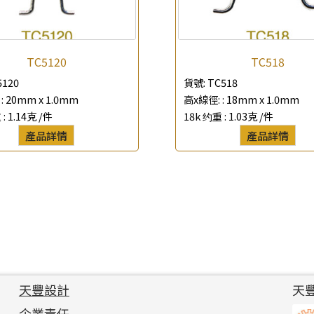
TC5120
TC518
5120
貨號:
TC518
:
20mm x 1.0mm
高x線徑: :
18mm x 1.0mm
 :
1.14克 /件
18k 约重 :
1.03克 /件
產品詳情
產品詳情
天豐設計
天
企業責任