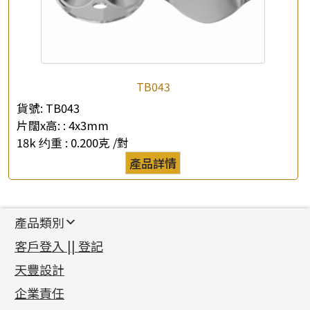
TB043
貨號:
TB043
片闊x高: :
4x3mm
18k 约重 :
0.200克 /對
產品詳情
產品類別
新產品
客戶登入 || 登記
足金系列
天豐設計
機織鏈系列
足金配件
企業責任
首飾配件
珠仔鏈
鑲口類
镶口链
耳環類配件