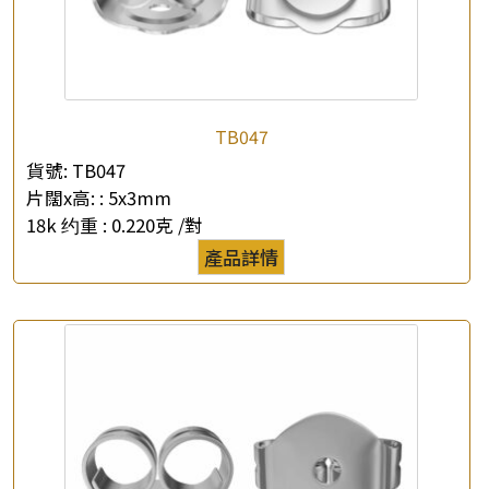
TB047
貨號:
TB047
片闊x高: :
5x3mm
18k 约重 :
0.220克 /對
產品詳情