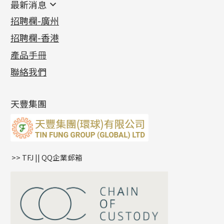
最新消息
首飾系列
管狀網鏈
鏈類配件
四爪頭系列
卷迫系列
最新消息
招聘欄-廣州
貴金屬原料
十字車花鏈系列
其他類配件
六爪頭系列
手镯系列
螺絲迫系列
動感車花吊墜
公益活動
(6)
招聘欄-香港
記憶金屬系列
十字閃O鏈系列
珠類配件
車花片
戒指系列
千足金
梅花迫系列
調節珠系列
珠盤系列
各項證書
(2)
十字錘打鏈系列
動感車花片
空心耳環
記憶戒指
平臺迫系列
生圈扣系列
袖口鈕系列
無孔光身珠
產品手冊
相片集
(9)
側身車花鏈系列
鑲口戒指
空心车花管首饰链
拉簧珠珠手鏈
綫拍系列
龍蝦扣系列
焊片及鐳射綫
空心光身珠
展覽會資訊
(19)
聯絡我們
側身鏈系列
鑲口手鏈系列
空心手鐲系列
記憶鈦手鐲
美拍系列
鴨俐制系列
空心車花管
無孔批花珠
最新產品資訊
(14)
肖邦鏈系列
牛仔鏈
耳針系列
字印牌系列
其他
空心批花珠
產品發明及專利
(9)
雙十字鏈系列
耳環扣系列
字母吊墜
天豐集團
水波鏈系列
耳綫/耳鈎系列
相盒吊墜
蛇骨鏈系列
耳環爪頭
項鏈吊墜
鏈尾系列
耳環
生肖吊墜
盒子鏈系列
管扣系列
>> TFJ || QQ企業郵箱
嘴唇鏈系列
星座吊墜
竹節鏈系列
水泡扣
S車花鏈系列
珠扣
珍珠鏈系列
坦克鏈系列