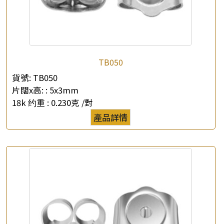
TB050
×
產品查詢
貨號:
TB050
片闊x高: :
5x3mm
*
你的名字
18k 约重 :
0.230克 /對
產品詳情
公司名稱
*
e-mail
*
聯絡電話
查詢以下產品