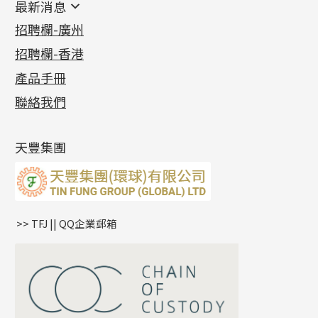
最新消息
首飾系列
管狀網鏈
鏈類配件
四爪頭系列
卷迫系列
最新消息
招聘欄-廣州
貴金屬原料
十字車花鏈系列
其他類配件
六爪頭系列
手镯系列
螺絲迫系列
動感車花吊墜
公益活動
(6)
招聘欄-香港
記憶金屬系列
十字閃O鏈系列
珠類配件
車花片
戒指系列
千足金
梅花迫系列
調節珠系列
珠盤系列
各項證書
(2)
十字錘打鏈系列
動感車花片
空心耳環
記憶戒指
平臺迫系列
生圈扣系列
袖口鈕系列
無孔光身珠
產品手冊
相片集
(9)
側身車花鏈系列
鑲口戒指
空心车花管首饰链
拉簧珠珠手鏈
綫拍系列
龍蝦扣系列
焊片及鐳射綫
空心光身珠
展覽會資訊
(19)
聯絡我們
側身鏈系列
鑲口手鏈系列
空心手鐲系列
記憶鈦手鐲
美拍系列
鴨俐制系列
空心車花管
無孔批花珠
最新產品資訊
(14)
肖邦鏈系列
牛仔鏈
耳針系列
字印牌系列
其他
空心批花珠
產品發明及專利
(9)
雙十字鏈系列
耳環扣系列
字母吊墜
天豐集團
水波鏈系列
耳綫/耳鈎系列
相盒吊墜
蛇骨鏈系列
耳環爪頭
項鏈吊墜
鏈尾系列
耳環
生肖吊墜
盒子鏈系列
管扣系列
>> TFJ || QQ企業郵箱
嘴唇鏈系列
星座吊墜
竹節鏈系列
水泡扣
S車花鏈系列
珠扣
珍珠鏈系列
坦克鏈系列