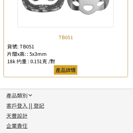
TB051
貨號:
TB051
片闊x高: :
5x3mm
18k 约重 :
0.151克 /對
產品詳情
產品類別
新產品
客戶登入 || 登記
足金系列
天豐設計
機織鏈系列
足金配件
企業責任
首飾配件
珠仔鏈
鑲口類
镶口链
耳環類配件