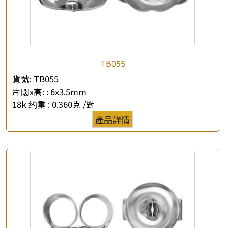
TB055
×
產品查詢
貨號:
TB055
片闊x高: :
6x3.5mm
*
你的名字
18k 约重 :
0.360克 /對
產品詳情
公司名稱
*
e-mail
*
聯絡電話
查詢以下產品