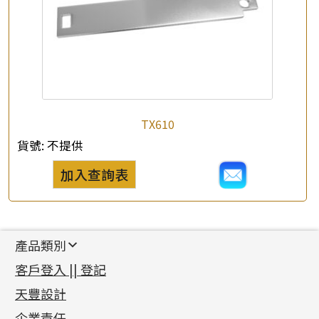
TX610
貨號:
不提供
加入查詢表
產品類別
新產品
客戶登入 || 登記
足金系列
天豐設計
機織鏈系列
足金配件
企業責任
首飾配件
珠仔鏈