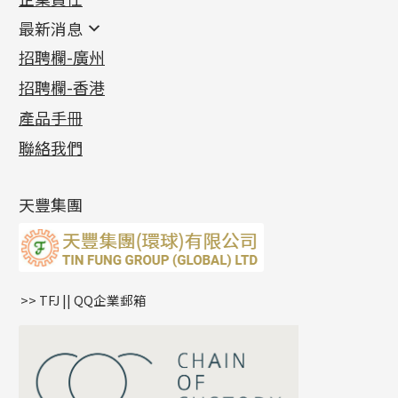
鑲口類
镶口链
耳環類配件
最新消息
首飾系列
管狀網鏈
鏈類配件
四爪頭系列
卷迫系列
最新消息
招聘欄-廣州
貴金屬原料
十字車花鏈系列
其他類配件
六爪頭系列
手镯系列
螺絲迫系列
動感車花吊墜
公益活動
(6)
招聘欄-香港
記憶金屬系列
十字閃O鏈系列
珠類配件
車花片
戒指系列
千足金
梅花迫系列
調節珠系列
珠盤系列
各項證書
(2)
十字錘打鏈系列
動感車花片
空心耳環
記憶戒指
平臺迫系列
生圈扣系列
袖口鈕系列
無孔光身珠
產品手冊
相片集
(9)
側身車花鏈系列
鑲口戒指
空心车花管首饰链
拉簧珠珠手鏈
綫拍系列
龍蝦扣系列
焊片及鐳射綫
空心光身珠
展覽會資訊
(19)
聯絡我們
側身鏈系列
鑲口手鏈系列
空心手鐲系列
記憶鈦手鐲
美拍系列
鴨俐制系列
空心車花管
無孔批花珠
最新產品資訊
(14)
肖邦鏈系列
牛仔鏈
耳針系列
字印牌系列
其他
空心批花珠
產品發明及專利
(9)
雙十字鏈系列
耳環扣系列
字母吊墜
天豐集團
水波鏈系列
耳綫/耳鈎系列
相盒吊墜
蛇骨鏈系列
耳環爪頭
項鏈吊墜
鏈尾系列
耳環
生肖吊墜
盒子鏈系列
管扣系列
>> TFJ || QQ企業郵箱
嘴唇鏈系列
星座吊墜
竹節鏈系列
水泡扣
S車花鏈系列
珠扣
珍珠鏈系列
坦克鏈系列