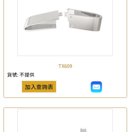
×
產品查詢
*
你的名字
TX609
公司名稱
貨號:
不提供
加入查詢表
*
e-mail
*
聯絡電話
查詢以下產品