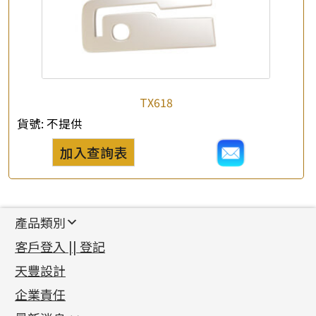
TX618
貨號:
不提供
加入查詢表
產品類別
新產品
客戶登入 || 登記
足金系列
天豐設計
機織鏈系列
足金配件
企業責任
首飾配件
珠仔鏈
鑲口類
镶口链
耳環類配件