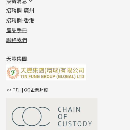
最新消息
首飾系列
管狀網鏈
鏈類配件
四爪頭系列
卷迫系列
最新消息
招聘欄-廣州
貴金屬原料
十字車花鏈系列
其他類配件
六爪頭系列
手镯系列
螺絲迫系列
動感車花吊墜
公益活動
(6)
招聘欄-香港
記憶金屬系列
十字閃O鏈系列
珠類配件
車花片
戒指系列
千足金
梅花迫系列
調節珠系列
珠盤系列
各項證書
(2)
十字錘打鏈系列
動感車花片
空心耳環
記憶戒指
平臺迫系列
生圈扣系列
袖口鈕系列
無孔光身珠
產品手冊
相片集
(9)
側身車花鏈系列
鑲口戒指
空心车花管首饰链
拉簧珠珠手鏈
綫拍系列
龍蝦扣系列
焊片及鐳射綫
空心光身珠
展覽會資訊
(19)
聯絡我們
側身鏈系列
鑲口手鏈系列
空心手鐲系列
記憶鈦手鐲
美拍系列
鴨俐制系列
空心車花管
無孔批花珠
最新產品資訊
(14)
肖邦鏈系列
牛仔鏈
耳針系列
字印牌系列
其他
空心批花珠
產品發明及專利
(9)
雙十字鏈系列
耳環扣系列
字母吊墜
天豐集團
水波鏈系列
耳綫/耳鈎系列
相盒吊墜
蛇骨鏈系列
耳環爪頭
項鏈吊墜
鏈尾系列
耳環
生肖吊墜
盒子鏈系列
管扣系列
>> TFJ || QQ企業郵箱
嘴唇鏈系列
星座吊墜
竹節鏈系列
水泡扣
S車花鏈系列
珠扣
珍珠鏈系列
坦克鏈系列
滿天星鏈系列