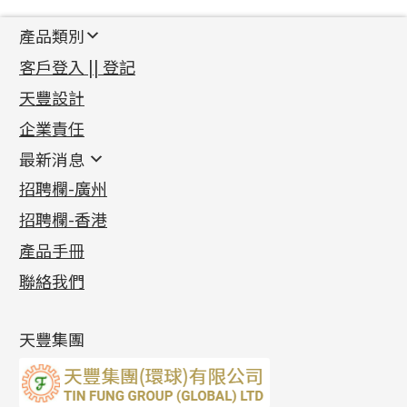
產品類別
新產品
客戶登入 || 登記
足金系列
天豐設計
機織鏈系列
足金配件
企業責任
首飾配件
珠仔鏈
鑲口類
镶口链
耳環類配件
最新消息
首飾系列
管狀網鏈
鏈類配件
四爪頭系列
卷迫系列
最新消息
招聘欄-廣州
貴金屬原料
十字車花鏈系列
其他類配件
六爪頭系列
手镯系列
螺絲迫系列
動感車花吊墜
公益活動
(6)
招聘欄-香港
記憶金屬系列
十字閃O鏈系列
珠類配件
車花片
戒指系列
千足金
梅花迫系列
調節珠系列
珠盤系列
各項證書
(2)
十字錘打鏈系列
動感車花片
空心耳環
記憶戒指
平臺迫系列
生圈扣系列
袖口鈕系列
無孔光身珠
產品手冊
相片集
(9)
側身車花鏈系列
鑲口戒指
空心车花管首饰链
拉簧珠珠手鏈
綫拍系列
龍蝦扣系列
焊片及鐳射綫
空心光身珠
展覽會資訊
(19)
聯絡我們
側身鏈系列
鑲口手鏈系列
空心手鐲系列
記憶鈦手鐲
美拍系列
鴨俐制系列
空心車花管
無孔批花珠
最新產品資訊
(14)
肖邦鏈系列
牛仔鏈
耳針系列
字印牌系列
其他
空心批花珠
產品發明及專利
(9)
雙十字鏈系列
耳環扣系列
字母吊墜
天豐集團
水波鏈系列
耳綫/耳鈎系列
相盒吊墜
蛇骨鏈系列
耳環爪頭
項鏈吊墜
鏈尾系列
耳環
生肖吊墜