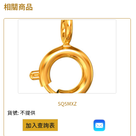
相關商品
×
產品查詢
*
你的名字
公司名稱
SQ5MXZ
貨號:
不提供
*
e-mail
加入查詢表
*
聯絡電話