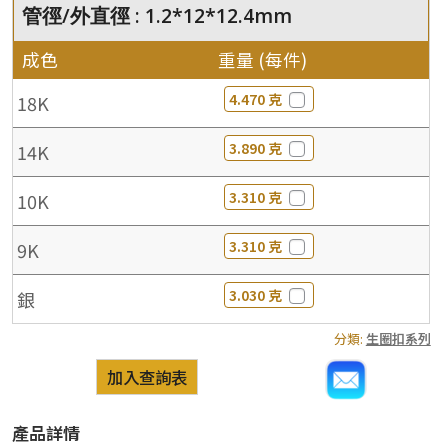
管徑/外直徑 : 1.2*12*12.4mm
成色
重量 (每件)
4.470 克
18K
3.890 克
14K
3.310 克
10K
3.310 克
9K
3.030 克
銀
分類:
生圈扣系列
加入查詢表
產品詳情