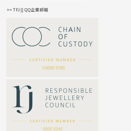
盒子鏈系列
管扣系列
>> TFJ || QQ企業郵箱
嘴唇鏈系列
星座吊墜
竹節鏈系列
水泡扣
S車花鏈系列
珠扣
珍珠鏈系列
坦克鏈系列
滿天星鏈系列
*
你的名字
刀片鏈系列
方假繩鏈系列
公司名稱
心心鏈系列
*
e-mail
*
聯絡電話