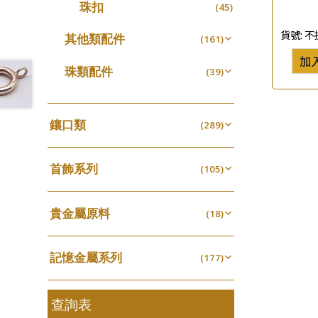
珠扣
(45)
珍珠鏈系列
(3)
貨號:
不
坦克鏈系列
其他類配件
(9)
(161)
滿天星鏈系列
加
珠盤系列
(2)
(16)
珠類配件
(39)
刀片鏈系列
袖口鈕系列
(4)
(7)
無孔光身珠
(7)
方假繩鏈系列
焊片及鐳射綫
(1)
(2)
空心光身珠
(5)
鑲口類
(289)
心心鏈系列
空心車花管
(6)
(19)
無孔批花珠
(5)
四爪頭系列
(20)
其他
(104)
空心批花珠
(22)
首飾系列
六爪頭系列
(105)
(41)
手镯系列
車花片
(8)
(35)
貴金屬原料
戒指系列
(18)
動感車花片
(8)
(20)
千足金
空心耳環
(18)
鑲口戒指
(27)
(16)
記憶金屬系列
(177)
空心车花管首饰链
鑲口手鏈系列
(15)
(146)
記憶戒指
(30)
空心手鐲系列
(8)
拉簧珠珠手鏈
查詢表
(53)
牛仔鏈
(37)