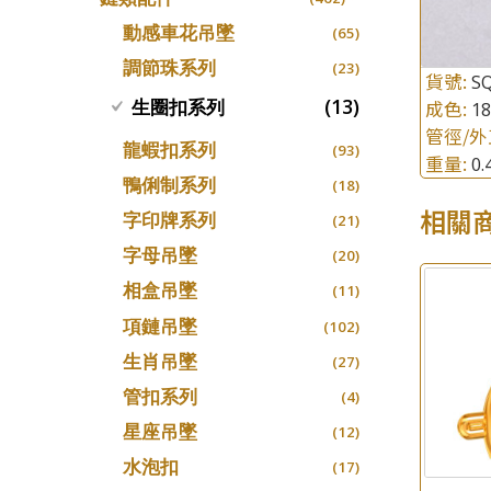
螺絲迫系列
十字車花鏈系列
(15)
(48)
動感車花吊墜
(65)
梅花迫系列
十字閃O鏈系列
(19)
(27)
調節珠系列
(23)
貨號:
S
平臺迫系列
十字錘打鏈系列
(74)
(17)
(13)
生圈扣系列
成色:
1
綫拍系列
側身車花鏈系列
(42)
(8)
管徑/外
龍蝦扣系列
(93)
美拍系列
側身鏈系列
(16)
重量:
0
(9)
鴨俐制系列
(18)
耳針系列
肖邦鏈系列
(6)
(14)
相關
字印牌系列
(21)
耳環扣系列
雙十字鏈系列
(29)
(4)
字母吊墜
(20)
耳綫/耳鈎系列
水波鏈系列
(25)
(4)
相盒吊墜
(11)
耳環爪頭
蛇骨鏈系列
(29)
(6)
項鏈吊墜
(102)
耳環
鏈尾系列
(71)
(6)
生肖吊墜
(27)
盒子鏈系列
(6)
管扣系列
(4)
嘴唇鏈系列
(3)
星座吊墜
(12)
竹節鏈系列
(5)
水泡扣
(17)
S車花鏈系列
(1)