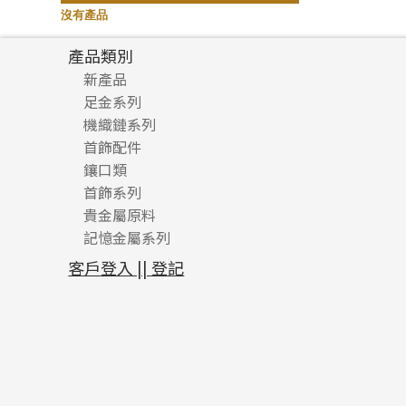
記憶鈦手鐲
(94)
沒有產品
產品類別
新產品
足金系列
機織鏈系列
足金配件
首飾配件
珠仔鏈
鑲口類
镶口链
耳環類配件
首飾系列
管狀網鏈
鏈類配件
四爪頭系列
卷迫系列
貴金屬原料
十字車花鏈系列
其他類配件
六爪頭系列
手镯系列
螺絲迫系列
動感車花吊墜
記憶金屬系列
十字閃O鏈系列
珠類配件
車花片
戒指系列
千足金
梅花迫系列
調節珠系列
珠盤系列
十字錘打鏈系列
動感車花片
空心耳環
記憶戒指
平臺迫系列
生圈扣系列
袖口鈕系列
無孔光身珠
客戶登入 || 登記
側身車花鏈系列
鑲口戒指
空心车花管首饰链
拉簧珠珠手鏈
綫拍系列
龍蝦扣系列
焊片及鐳射綫
空心光身珠
側身鏈系列
鑲口手鏈系列
空心手鐲系列
記憶鈦手鐲
美拍系列
鴨俐制系列
空心車花管
無孔批花珠
肖邦鏈系列
牛仔鏈
耳針系列
字印牌系列
其他
空心批花珠
雙十字鏈系列
耳環扣系列
字母吊墜
水波鏈系列
耳綫/耳鈎系列
相盒吊墜
蛇骨鏈系列
耳環爪頭
項鏈吊墜