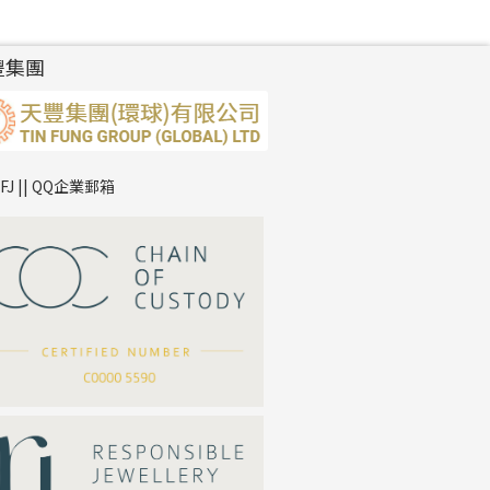
豐集團
TFJ || QQ企業郵箱
*
你的名字
公司名稱
*
e-mail
*
聯絡電話