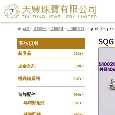
首頁
首飾配件
鏈類配件
生圈扣系列
SQG15100ZQ-XK
SQG
產品類別
新產品
(288)
足金系列
(38)
機織鏈系列
(347)
珠仔鏈
(25)
首飾配件
镶口链
(990)
(61)
耳環類配件
管狀網鏈
(341)
(11)
卷迫系列
十字鏈系列
(13)
(56)
鏈類配件
(462)