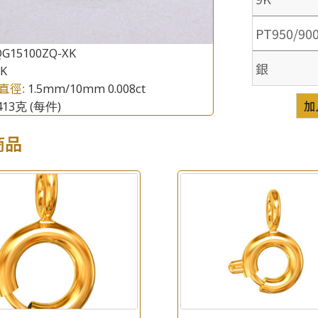
PT950/90
QG15100ZQ-XK
銀
8K
直徑:
1.5mm/10mm 0.008ct
加
.413克
(每件)
×
商品
產品查詢
*
你的名字
公司名稱
*
e-mail
*
聯絡電話