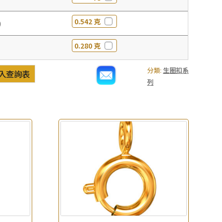
0.542 克
0
0.280 克
分類:
生圈扣系
入查詢表
列