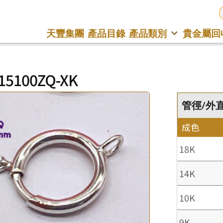
天豐集團
產品目錄
產品類別
貴金屬回
15100ZQ-XK
管徑/外直徑
成色
18K
14K
10K
9K