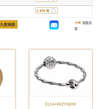
1.430 克
分類:
項鏈吊
入查詢表
墜
D114+KXZY50HH