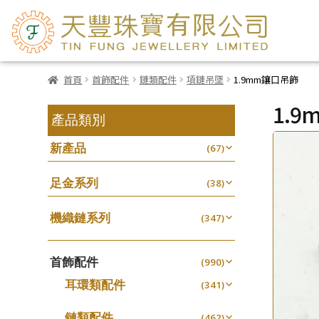
首頁
首飾配件
鏈類配件
項鏈吊墜
1.9mm鑲口吊飾
1.
產品類別
新產品
(67)
足金系列
(38)
機織鏈系列
(347)
珠仔鏈
(25)
首飾配件
镶口链
(990)
(61)
耳環類配件
管狀網鏈
(341)
(11)
卷迫系列
十字鏈系列
(13)
(56)
鏈類配件
(462)