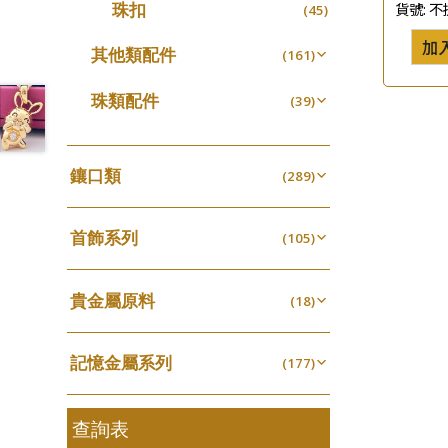
珠扣
貨號:
不
(45)
珍珠鏈系列
(3)
加
坦克鏈系列
其他類配件
(9)
(161)
滿天星鏈系列
珠盤系列
(2)
(16)
珠類配件
(39)
刀片鏈系列
袖口鈕系列
(4)
(7)
無孔光身珠
(7)
方假繩鏈系列
焊片及鐳射綫
(1)
(2)
空心光身珠
(5)
鑲口類
(289)
心心鏈系列
空心車花管
(6)
(19)
無孔批花珠
(5)
四爪頭系列
(20)
其他
(104)
空心批花珠
(22)
首飾系列
六爪頭系列
(105)
(41)
手镯系列
車花片
(8)
(35)
貴金屬原料
戒指系列
(18)
動感車花片
(8)
(20)
千足金
空心耳環
(18)
鑲口戒指
(27)
(16)
記憶金屬系列
(177)
空心车花管首饰链
鑲口手鏈系列
(15)
(146)
記憶戒指
(30)
空心手鐲系列
(8)
拉簧珠珠手鏈
查詢表
(53)
牛仔鏈
(37)