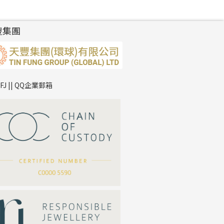
豐集團
TFJ || QQ企業郵箱
*
你的名字
公司名稱
*
e-mail
*
聯絡電話