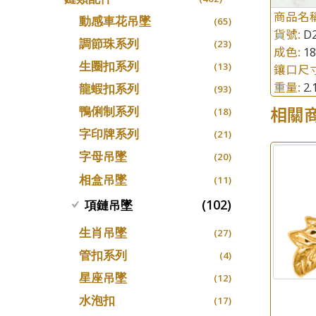
螺絲迫系列
十字車花鏈系列
(15)
(48)
商品名
動感車花吊墜
(65)
貨號:
梅花迫系列
D
十字閃O鏈系列
(19)
(27)
調節珠系列
(23)
成色:
1
平臺迫系列
十字錘打鏈系列
(74)
(17)
生圈扣系列
(13)
鑲口尺
綫拍系列
側身車花鏈系列
(42)
(8)
重量:
2
龍蝦扣系列
(93)
美拍系列
側身鏈系列
(16)
(9)
相關
鴨俐制系列
(18)
耳針系列
肖邦鏈系列
(6)
(14)
字印牌系列
(21)
耳環扣系列
雙十字鏈系列
(29)
(4)
字母吊墜
(20)
耳綫/耳鈎系列
水波鏈系列
(25)
(4)
相盒吊墜
(11)
耳環爪頭
蛇骨鏈系列
(29)
(6)
(102)
項鏈吊墜
耳環
鏈尾系列
(71)
(6)
生肖吊墜
(27)
盒子鏈系列
(6)
管扣系列
(4)
嘴唇鏈系列
(3)
星座吊墜
(12)
竹節鏈系列
(5)
水泡扣
(17)
S車花鏈系列
(1)