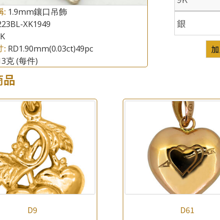
稱:
1.9mm鑲口吊飾
銀
223BL-XK1949
8K
寸:
RD1.90mm(0.03ct)49pc
加
.13克
(每件)
商品
×
產品查詢
*
你的名字
公司名稱
*
e-mail
*
聯絡電話
D9
D61