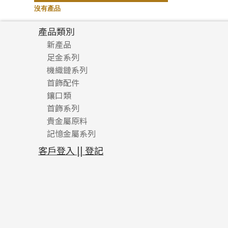
記憶鈦手鐲
(94)
沒有產品
產品類別
新產品
足金系列
機織鏈系列
足金配件
首飾配件
珠仔鏈
鑲口類
镶口链
耳環類配件
首飾系列
管狀網鏈
鏈類配件
四爪頭系列
卷迫系列
貴金屬原料
十字車花鏈系列
其他類配件
六爪頭系列
手镯系列
螺絲迫系列
動感車花吊墜
記憶金屬系列
十字閃O鏈系列
珠類配件
車花片
戒指系列
千足金
梅花迫系列
調節珠系列
珠盤系列
十字錘打鏈系列
動感車花片
空心耳環
記憶戒指
平臺迫系列
生圈扣系列
袖口鈕系列
無孔光身珠
客戶登入 || 登記
側身車花鏈系列
鑲口戒指
空心车花管首饰链
拉簧珠珠手鏈
綫拍系列
龍蝦扣系列
焊片及鐳射綫
空心光身珠
側身鏈系列
鑲口手鏈系列
空心手鐲系列
記憶鈦手鐲
美拍系列
鴨俐制系列
空心車花管
無孔批花珠
肖邦鏈系列
牛仔鏈
耳針系列
字印牌系列
其他
空心批花珠
雙十字鏈系列
耳環扣系列
字母吊墜
水波鏈系列
耳綫/耳鈎系列
相盒吊墜
蛇骨鏈系列
耳環爪頭
項鏈吊墜