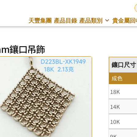
天豐集團
產品目錄
產品類別
貴金屬回
9mm鑲口吊飾
鑲口尺寸 : 
成色
18K
14K
10K
9K