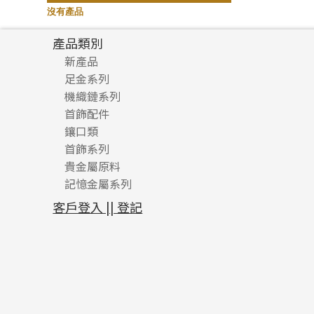
記憶鈦手鐲
(94)
沒有產品
產品類別
新產品
足金系列
機織鏈系列
足金配件
首飾配件
珠仔鏈
鑲口類
镶口链
耳環類配件
首飾系列
管狀網鏈
鏈類配件
四爪頭系列
卷迫系列
貴金屬原料
十字車花鏈系列
其他類配件
六爪頭系列
手镯系列
螺絲迫系列
動感車花吊墜
記憶金屬系列
十字閃O鏈系列
珠類配件
車花片
戒指系列
千足金
梅花迫系列
調節珠系列
珠盤系列
十字錘打鏈系列
動感車花片
空心耳環
記憶戒指
平臺迫系列
生圈扣系列
袖口鈕系列
無孔光身珠
客戶登入 || 登記
側身車花鏈系列
鑲口戒指
空心车花管首饰链
拉簧珠珠手鏈
綫拍系列
龍蝦扣系列
焊片及鐳射綫
空心光身珠
側身鏈系列
鑲口手鏈系列
空心手鐲系列
記憶鈦手鐲
美拍系列
鴨俐制系列
空心車花管
無孔批花珠
肖邦鏈系列
牛仔鏈
耳針系列
字印牌系列
其他
空心批花珠
雙十字鏈系列
耳環扣系列
字母吊墜
水波鏈系列
耳綫/耳鈎系列
相盒吊墜
蛇骨鏈系列
耳環爪頭
項鏈吊墜