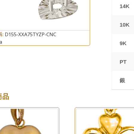
14K
10K
稱:
D155-XXA75TYZP-CNC
a
9K
×
產品查詢
PT
*
你的名字
銀
公司名稱
商品
*
e-mail
*
聯絡電話