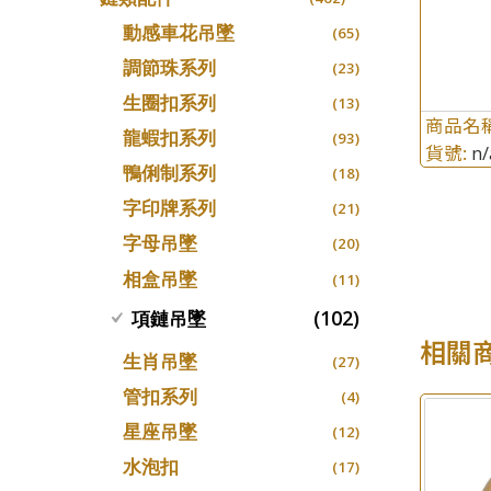
螺絲迫系列
十字車花鏈系列
(15)
(48)
動感車花吊墜
(65)
梅花迫系列
十字閃O鏈系列
(19)
(27)
調節珠系列
(23)
平臺迫系列
十字錘打鏈系列
(74)
(17)
生圈扣系列
(13)
綫拍系列
商品名
側身車花鏈系列
(42)
(8)
龍蝦扣系列
(93)
貨號:
n/
美拍系列
側身鏈系列
(16)
(9)
鴨俐制系列
(18)
耳針系列
肖邦鏈系列
(6)
(14)
字印牌系列
(21)
耳環扣系列
雙十字鏈系列
(29)
(4)
字母吊墜
(20)
耳綫/耳鈎系列
水波鏈系列
(25)
(4)
相盒吊墜
(11)
耳環爪頭
蛇骨鏈系列
(29)
(6)
(102)
項鏈吊墜
耳環
鏈尾系列
(71)
(6)
相關
生肖吊墜
(27)
盒子鏈系列
(6)
管扣系列
(4)
嘴唇鏈系列
(3)
星座吊墜
(12)
竹節鏈系列
(5)
水泡扣
(17)
S車花鏈系列
(1)