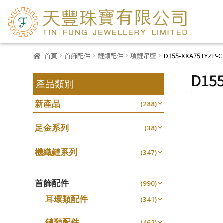
首頁
首飾配件
鏈類配件
項鏈吊墜
D155-XXA75TYZP-
D155
產品類別
新產品
(288)
足金系列
(38)
機織鏈系列
(347)
珠仔鏈
(25)
首飾配件
镶口链
(990)
(61)
耳環類配件
管狀網鏈
(341)
(11)
卷迫系列
十字鏈系列
(13)
(56)
鏈類配件
(462)