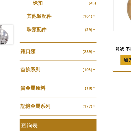
珠扣
(45)
珍珠鏈系列
(3)
坦克鏈系列
其他類配件
(9)
(161)
滿天星鏈系列
珠盤系列
(2)
(16)
珠類配件
(39)
刀片鏈系列
袖口鈕系列
(4)
(7)
無孔光身珠
(7)
方假繩鏈系列
焊片及鐳射綫
(1)
(2)
空心光身珠
(5)
貨號:
不
鑲口類
(289)
心心鏈系列
空心車花管
(6)
(19)
無孔批花珠
(5)
加
四爪頭系列
(20)
其他
(104)
空心批花珠
(22)
首飾系列
六爪頭系列
(105)
(41)
手镯系列
車花片
(8)
(35)
貴金屬原料
戒指系列
(18)
動感車花片
(8)
(20)
千足金
空心耳環
(18)
鑲口戒指
(27)
(16)
記憶金屬系列
(177)
空心车花管首饰链
鑲口手鏈系列
(15)
(146)
記憶戒指
(30)
空心手鐲系列
(8)
拉簧珠珠手鏈
查詢表
(53)
牛仔鏈
(37)