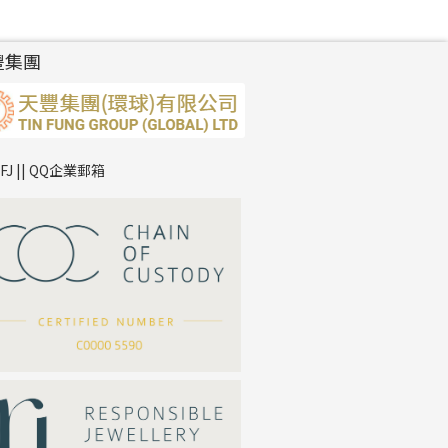
豐集團
TFJ || QQ企業郵箱
*
你的名字
公司名稱
*
e-mail
*
聯絡電話