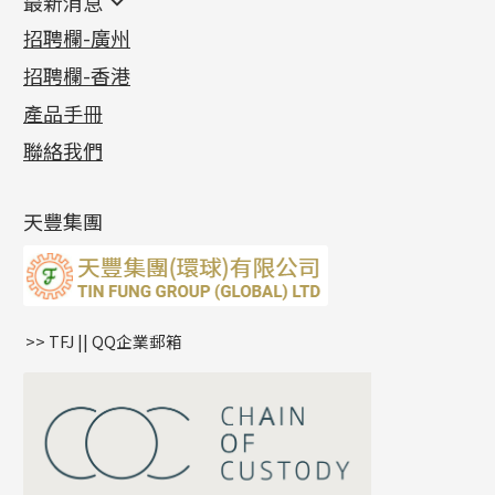
最新消息
首飾系列
管狀網鏈
鏈類配件
四爪頭系列
卷迫系列
最新消息
招聘欄-廣州
貴金屬原料
十字車花鏈系列
其他類配件
六爪頭系列
手镯系列
螺絲迫系列
動感車花吊墜
公益活動
(6)
招聘欄-香港
記憶金屬系列
十字閃O鏈系列
珠類配件
車花片
戒指系列
千足金
梅花迫系列
調節珠系列
珠盤系列
各項證書
(2)
十字錘打鏈系列
動感車花片
空心耳環
記憶戒指
平臺迫系列
生圈扣系列
袖口鈕系列
無孔光身珠
產品手冊
相片集
(9)
側身車花鏈系列
鑲口戒指
空心车花管首饰链
拉簧珠珠手鏈
綫拍系列
龍蝦扣系列
焊片及鐳射綫
空心光身珠
展覽會資訊
(19)
聯絡我們
側身鏈系列
鑲口手鏈系列
空心手鐲系列
記憶鈦手鐲
美拍系列
鴨俐制系列
空心車花管
無孔批花珠
最新產品資訊
(14)
肖邦鏈系列
牛仔鏈
耳針系列
字印牌系列
其他
空心批花珠
產品發明及專利
(9)
雙十字鏈系列
耳環扣系列
字母吊墜
天豐集團
水波鏈系列
耳綫/耳鈎系列
相盒吊墜
蛇骨鏈系列
耳環爪頭
項鏈吊墜
鏈尾系列
耳環
生肖吊墜
盒子鏈系列
管扣系列
>> TFJ || QQ企業郵箱
嘴唇鏈系列
星座吊墜
竹節鏈系列
水泡扣
S車花鏈系列
珠扣
珍珠鏈系列
坦克鏈系列
滿天星鏈系列