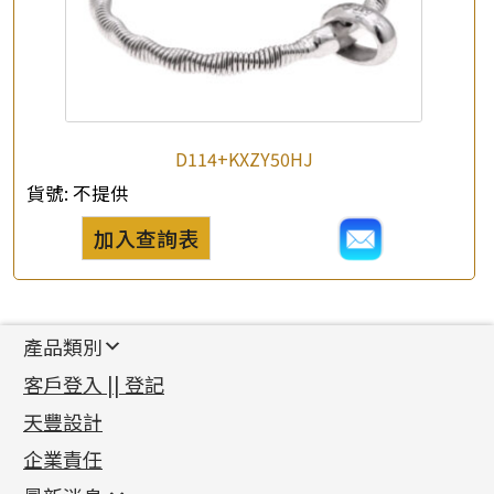
D114+KXZY50HJ
貨號:
不提供
加入查詢表
產品類別
新產品
客戶登入 || 登記
足金系列
天豐設計
機織鏈系列
足金配件
企業責任
首飾配件
珠仔鏈
鑲口類
镶口链
耳環類配件