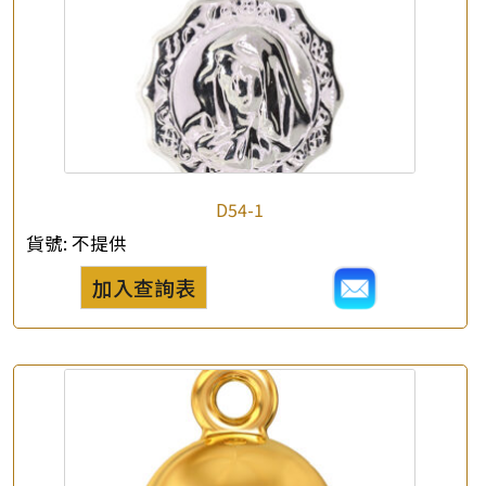
×
產品查詢
*
你的名字
D54-1
貨號:
不提供
公司名稱
加入查詢表
*
e-mail
*
聯絡電話
查詢以下產品