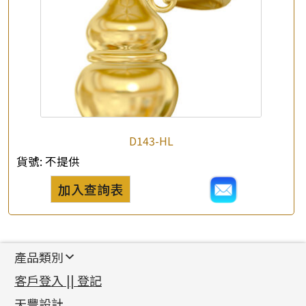
D143-HL
貨號:
不提供
加入查詢表
產品類別
新產品
客戶登入 || 登記
足金系列
天豐設計