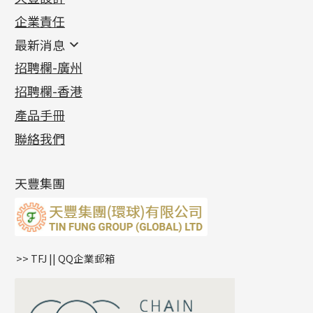
機織鏈系列
足金配件
企業責任
首飾配件
珠仔鏈
鑲口類
镶口链
耳環類配件
最新消息
首飾系列
管狀網鏈
鏈類配件
四爪頭系列
卷迫系列
最新消息
招聘欄-廣州
貴金屬原料
十字車花鏈系列
其他類配件
六爪頭系列
手镯系列
螺絲迫系列
動感車花吊墜
公益活動
(6)
招聘欄-香港
記憶金屬系列
十字閃O鏈系列
珠類配件
車花片
戒指系列
千足金
梅花迫系列
調節珠系列
珠盤系列
各項證書
(2)
十字錘打鏈系列
動感車花片
空心耳環
記憶戒指
平臺迫系列
生圈扣系列
袖口鈕系列
無孔光身珠
產品手冊
相片集
(9)
側身車花鏈系列
鑲口戒指
空心车花管首饰链
拉簧珠珠手鏈
綫拍系列
龍蝦扣系列
焊片及鐳射綫
空心光身珠
展覽會資訊
(19)
聯絡我們
側身鏈系列
鑲口手鏈系列
空心手鐲系列
記憶鈦手鐲
美拍系列
鴨俐制系列
空心車花管
無孔批花珠
最新產品資訊
(14)
肖邦鏈系列
牛仔鏈
耳針系列
字印牌系列
其他
空心批花珠
產品發明及專利
(9)
雙十字鏈系列
耳環扣系列
字母吊墜
天豐集團
水波鏈系列
耳綫/耳鈎系列
相盒吊墜
蛇骨鏈系列
耳環爪頭
項鏈吊墜
鏈尾系列
耳環
生肖吊墜
盒子鏈系列
管扣系列
>> TFJ || QQ企業郵箱
嘴唇鏈系列
星座吊墜
竹節鏈系列
水泡扣
S車花鏈系列
珠扣