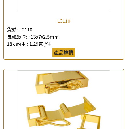
LC110
貨號:
LC110
長x闊x厚: :
13x7x2.5mm
18k 约重 :
1.29克 /件
產品詳情