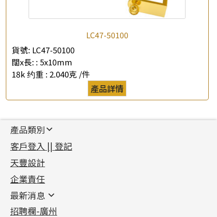
LC47-50100
貨號:
LC47-50100
闊x長: :
5x10mm
18k 约重 :
2.040克 /件
產品詳情
產品類別
新產品
客戶登入 || 登記
足金系列
天豐設計
機織鏈系列
足金配件
企業責任
首飾配件
珠仔鏈
鑲口類
镶口链
耳環類配件
最新消息
首飾系列
管狀網鏈
鏈類配件
四爪頭系列
卷迫系列
最新消息
招聘欄-廣州
貴金屬原料
十字車花鏈系列
其他類配件
六爪頭系列
手镯系列
螺絲迫系列
動感車花吊墜