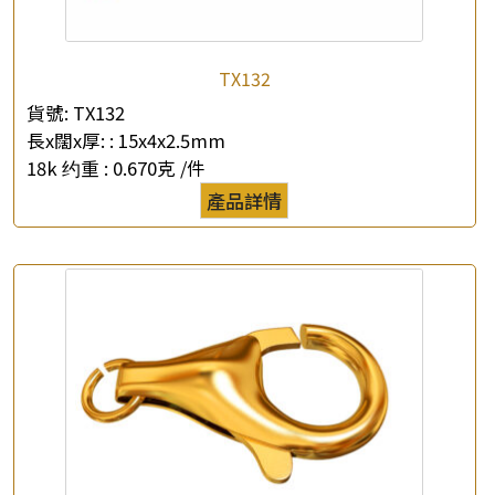
TX132
貨號:
TX132
×
產品查詢
長x闊x厚: :
15x4x2.5mm
18k 约重 :
0.670克 /件
*
你的名字
產品詳情
公司名稱
*
e-mail
*
聯絡電話
查詢以下產品