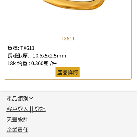
TX611
貨號:
TX611
長x闊x厚: :
10.5x5x2.5mm
18k 约重 :
0.360克 /件
產品詳情
產品類別
新產品
客戶登入 || 登記
足金系列
天豐設計
機織鏈系列
足金配件
企業責任
首飾配件
珠仔鏈
鑲口類
镶口链
耳環類配件