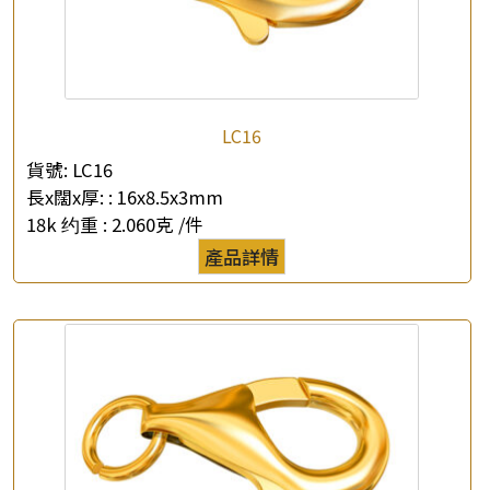
LC16
×
產品查詢
貨號:
LC16
長x闊x厚: :
16x8.5x3mm
*
你的名字
18k 约重 :
2.060克 /件
產品詳情
公司名稱
*
e-mail
*
聯絡電話
查詢以下產品