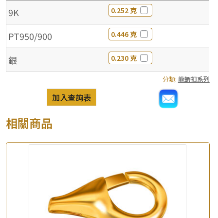
0.252 克
9K
0.446 克
PT950/900
0.230 克
銀
分類:
龍蝦扣系列
加入查詢表
相關商品