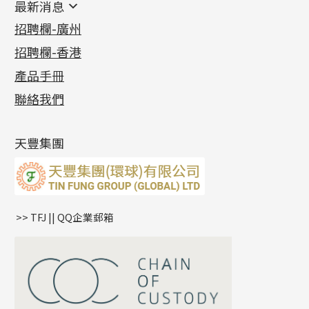
最新消息
首飾系列
管狀網鏈
鏈類配件
四爪頭系列
卷迫系列
最新消息
招聘欄-廣州
貴金屬原料
十字車花鏈系列
其他類配件
六爪頭系列
手镯系列
螺絲迫系列
動感車花吊墜
公益活動
(6)
招聘欄-香港
記憶金屬系列
十字閃O鏈系列
珠類配件
車花片
戒指系列
千足金
梅花迫系列
調節珠系列
珠盤系列
各項證書
(2)
十字錘打鏈系列
動感車花片
空心耳環
記憶戒指
平臺迫系列
生圈扣系列
袖口鈕系列
無孔光身珠
產品手冊
相片集
(9)
側身車花鏈系列
鑲口戒指
空心车花管首饰链
拉簧珠珠手鏈
綫拍系列
龍蝦扣系列
焊片及鐳射綫
空心光身珠
展覽會資訊
(19)
聯絡我們
側身鏈系列
鑲口手鏈系列
空心手鐲系列
記憶鈦手鐲
美拍系列
鴨俐制系列
空心車花管
無孔批花珠
最新產品資訊
(14)
肖邦鏈系列
牛仔鏈
耳針系列
字印牌系列
其他
空心批花珠
產品發明及專利
(9)
雙十字鏈系列
耳環扣系列
字母吊墜
天豐集團
水波鏈系列
耳綫/耳鈎系列
相盒吊墜
蛇骨鏈系列
耳環爪頭
項鏈吊墜
鏈尾系列
耳環
生肖吊墜
盒子鏈系列
管扣系列
>> TFJ || QQ企業郵箱
嘴唇鏈系列
星座吊墜
竹節鏈系列
水泡扣
S車花鏈系列
珠扣
珍珠鏈系列
坦克鏈系列