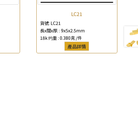
LC21
貨號:
LC21
長x闊x厚: :
9x5x2.5mm
18k 约重 :
0.380克 /件
產品詳情