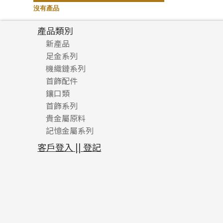
記憶鈦手鐲
(94)
沒有產品
產品類別
新產品
足金系列
機織鏈系列
足金配件
首飾配件
珠仔鏈
鑲口類
镶口链
耳環類配件
首飾系列
管狀網鏈
鏈類配件
四爪頭系列
卷迫系列
貴金屬原料
十字車花鏈系列
其他類配件
六爪頭系列
手镯系列
螺絲迫系列
動感車花吊墜
記憶金屬系列
十字閃O鏈系列
珠類配件
車花片
戒指系列
千足金
梅花迫系列
調節珠系列
珠盤系列
十字錘打鏈系列
動感車花片
空心耳環
記憶戒指
平臺迫系列
生圈扣系列
袖口鈕系列
無孔光身珠
客戶登入 || 登記
側身車花鏈系列
鑲口戒指
空心车花管首饰链
拉簧珠珠手鏈
綫拍系列
龍蝦扣系列
焊片及鐳射綫
空心光身珠
側身鏈系列
鑲口手鏈系列
空心手鐲系列
記憶鈦手鐲
美拍系列
鴨俐制系列
空心車花管
無孔批花珠
肖邦鏈系列
牛仔鏈
耳針系列
字印牌系列
其他
空心批花珠
雙十字鏈系列
耳環扣系列
字母吊墜
水波鏈系列
耳綫/耳鈎系列
相盒吊墜
蛇骨鏈系列
耳環爪頭
項鏈吊墜