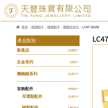
首頁
首飾配件
鏈類配件
龍蝦扣系列
LC47-50100
LC47
產品類別
新產品
(288)
足金系列
(38)
機織鏈系列
(347)
珠仔鏈
(25)
首飾配件
镶口链
(990)
(61)
耳環類配件
管狀網鏈
(341)
(11)
卷迫系列
十字鏈系列
(13)
(56)
鏈類配件
(462)