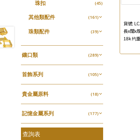
珠扣
(45)
珍珠鏈系列
(3)
坦克鏈系列
其他類配件
(9)
(161)
貨號:
LC
滿天星鏈系列
珠盤系列
(2)
(16)
長x闊x厚:
珠類配件
(39)
刀片鏈系列
袖口鈕系列
(4)
(7)
18k 约重
無孔光身珠
(7)
方假繩鏈系列
焊片及鐳射綫
(1)
(2)
空心光身珠
(5)
鑲口類
(289)
心心鏈系列
空心車花管
(6)
(19)
無孔批花珠
(5)
四爪頭系列
(20)
其他
(104)
空心批花珠
(22)
首飾系列
六爪頭系列
(105)
(41)
手镯系列
車花片
(8)
(35)
貴金屬原料
戒指系列
(18)
動感車花片
(8)
(20)
千足金
空心耳環
(18)
鑲口戒指
(27)
(16)
記憶金屬系列
(177)
空心车花管首饰链
鑲口手鏈系列
(15)
(146)
記憶戒指
(30)
空心手鐲系列
(8)
拉簧珠珠手鏈
查詢表
(53)
牛仔鏈
(37)