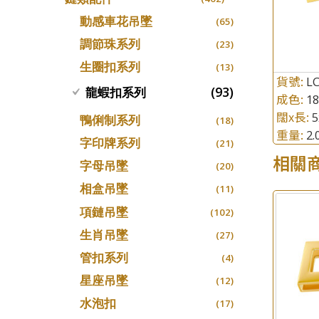
螺絲迫系列
十字車花鏈系列
(15)
(48)
動感車花吊墜
(65)
梅花迫系列
十字閃O鏈系列
(19)
(27)
調節珠系列
(23)
平臺迫系列
十字錘打鏈系列
(74)
(17)
生圈扣系列
(13)
綫拍系列
貨號:
側身車花鏈系列
LC
(42)
(8)
(93)
龍蝦扣系列
成色:
1
美拍系列
側身鏈系列
(16)
(9)
闊x長:
鴨俐制系列
(18)
耳針系列
肖邦鏈系列
(6)
(14)
重量:
2
字印牌系列
(21)
耳環扣系列
雙十字鏈系列
(29)
(4)
相關
字母吊墜
(20)
耳綫/耳鈎系列
水波鏈系列
(25)
(4)
相盒吊墜
(11)
耳環爪頭
蛇骨鏈系列
(29)
(6)
項鏈吊墜
(102)
耳環
鏈尾系列
(71)
(6)
生肖吊墜
(27)
盒子鏈系列
(6)
管扣系列
(4)
嘴唇鏈系列
(3)
星座吊墜
(12)
竹節鏈系列
(5)
水泡扣
(17)
S車花鏈系列
(1)