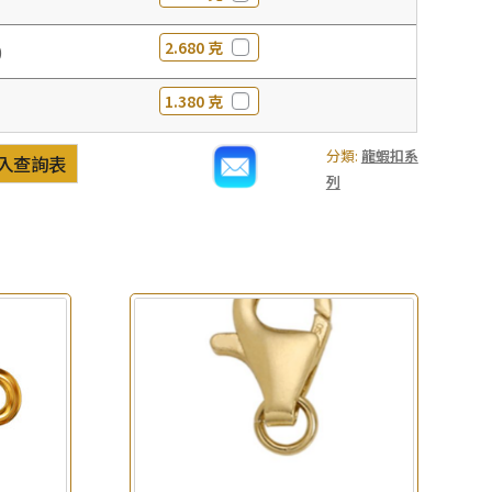
2.680 克
0
1.380 克
分類:
龍蝦扣系
入查詢表
列