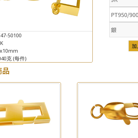
PT950/90
銀
47-50100
8K
加
5x10mm
.040克
(每件)
×
產品查詢
商品
*
你的名字
公司名稱
*
e-mail
*
聯絡電話