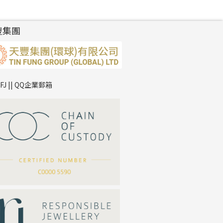
豐集團
TFJ || QQ企業郵箱
*
你的名字
公司名稱
*
e-mail
*
聯絡電話