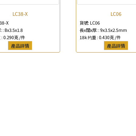
查詢以下產品
LC38-X
LC06
38-X
貨號:
LC06
 :
8x3.5x1.8
長x闊x厚: :
9x3.5x2.5mm
 :
0.290克 /件
18k 约重 :
0.430克 /件
產品詳情
產品詳情