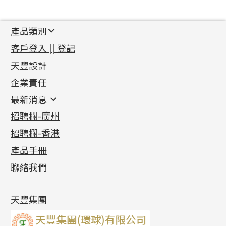
產品類別
新產品
客戶登入 || 登記
足金系列
天豐設計
機織鏈系列
足金配件
企業責任
首飾配件
珠仔鏈
鑲口類
镶口链
耳環類配件
最新消息
首飾系列
管狀網鏈
鏈類配件
四爪頭系列
卷迫系列
最新消息
招聘欄-廣州
貴金屬原料
十字車花鏈系列
其他類配件
六爪頭系列
手镯系列
螺絲迫系列
動感車花吊墜
公益活動
(6)
招聘欄-香港
記憶金屬系列
十字閃O鏈系列
珠類配件
車花片
戒指系列
千足金
梅花迫系列
調節珠系列
珠盤系列
各項證書
(2)
十字錘打鏈系列
動感車花片
空心耳環
記憶戒指
平臺迫系列
生圈扣系列
袖口鈕系列
無孔光身珠
產品手冊
相片集
(9)
側身車花鏈系列
鑲口戒指
空心车花管首饰链
拉簧珠珠手鏈
綫拍系列
龍蝦扣系列
焊片及鐳射綫
空心光身珠
展覽會資訊
(19)
聯絡我們
側身鏈系列
鑲口手鏈系列
空心手鐲系列
記憶鈦手鐲
美拍系列
鴨俐制系列
空心車花管
無孔批花珠
最新產品資訊
(14)
肖邦鏈系列
牛仔鏈
耳針系列
字印牌系列
其他
空心批花珠
產品發明及專利
(9)
雙十字鏈系列
耳環扣系列
字母吊墜
天豐集團
水波鏈系列
耳綫/耳鈎系列
相盒吊墜
蛇骨鏈系列
耳環爪頭
項鏈吊墜