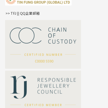
鏈尾系列
耳環
生肖吊墜
盒子鏈系列
管扣系列
>> TFJ || QQ企業郵箱
嘴唇鏈系列
星座吊墜
竹節鏈系列
水泡扣
S車花鏈系列
珠扣
珍珠鏈系列
坦克鏈系列
滿天星鏈系列
*
你的名字
刀片鏈系列
方假繩鏈系列
公司名稱
心心鏈系列
*
e-mail
*
聯絡電話