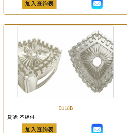
加入查詢表
×
產品查詢
*
你的名字
公司名稱
D118B
*
e-mail
貨號:
不提供
加入查詢表
*
聯絡電話