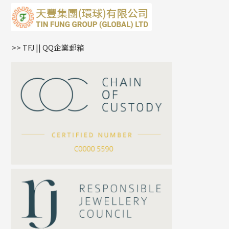
水波鏈系列
耳綫/耳鈎系列
相盒吊墜
蛇骨鏈系列
耳環爪頭
項鏈吊墜
鏈尾系列
耳環
生肖吊墜
盒子鏈系列
管扣系列
>> TFJ || QQ企業郵箱
嘴唇鏈系列
星座吊墜
竹節鏈系列
水泡扣
S車花鏈系列
珠扣
珍珠鏈系列
坦克鏈系列
滿天星鏈系列
*
你的名字
刀片鏈系列
方假繩鏈系列
公司名稱
心心鏈系列
*
e-mail
*
聯絡電話