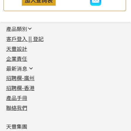
產品類別
新產品
客戶登入 || 登記
足金系列
天豐設計
機織鏈系列
足金配件
企業責任
首飾配件
珠仔鏈
鑲口類
镶口链
耳環類配件
最新消息
首飾系列
管狀網鏈
鏈類配件
四爪頭系列
卷迫系列
最新消息
招聘欄-廣州
貴金屬原料
十字車花鏈系列
其他類配件
六爪頭系列
手镯系列
螺絲迫系列
動感車花吊墜
公益活動
(6)
招聘欄-香港
記憶金屬系列
十字閃O鏈系列
珠類配件
車花片
戒指系列
千足金
梅花迫系列
調節珠系列
珠盤系列
各項證書
(2)
十字錘打鏈系列
動感車花片
空心耳環
記憶戒指
平臺迫系列
生圈扣系列
袖口鈕系列
無孔光身珠
產品手冊
相片集
(9)
側身車花鏈系列
鑲口戒指
空心车花管首饰链
拉簧珠珠手鏈
綫拍系列
龍蝦扣系列
焊片及鐳射綫
空心光身珠
展覽會資訊
(19)
聯絡我們
側身鏈系列
鑲口手鏈系列
空心手鐲系列
記憶鈦手鐲
美拍系列
鴨俐制系列
空心車花管
無孔批花珠
最新產品資訊
(14)
肖邦鏈系列
牛仔鏈
耳針系列
字印牌系列
其他
空心批花珠
產品發明及專利
(9)
雙十字鏈系列
耳環扣系列
字母吊墜
天豐集團