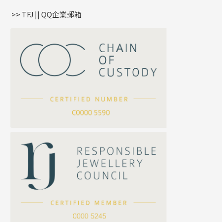
盒子鏈系列
管扣系列
>> TFJ || QQ企業郵箱
嘴唇鏈系列
星座吊墜
竹節鏈系列
水泡扣
S車花鏈系列
珠扣
珍珠鏈系列
坦克鏈系列
滿天星鏈系列
*
你的名字
刀片鏈系列
方假繩鏈系列
公司名稱
心心鏈系列
*
e-mail
*
聯絡電話