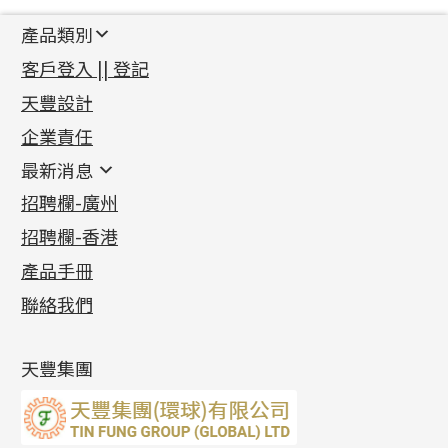
產品類別
新產品
客戶登入 || 登記
足金系列
天豐設計
機織鏈系列
足金配件
企業責任
首飾配件
珠仔鏈
鑲口類
镶口链
耳環類配件
最新消息
首飾系列
管狀網鏈
鏈類配件
四爪頭系列
卷迫系列
最新消息
招聘欄-廣州
貴金屬原料
十字車花鏈系列
其他類配件
六爪頭系列
手镯系列
螺絲迫系列
動感車花吊墜
公益活動
(6)
招聘欄-香港
記憶金屬系列
十字閃O鏈系列
珠類配件
車花片
戒指系列
千足金
梅花迫系列
調節珠系列
珠盤系列
各項證書
(2)
十字錘打鏈系列
動感車花片
空心耳環
記憶戒指
平臺迫系列
生圈扣系列
袖口鈕系列
無孔光身珠
產品手冊
相片集
(9)
側身車花鏈系列
鑲口戒指
空心车花管首饰链
拉簧珠珠手鏈
綫拍系列
龍蝦扣系列
焊片及鐳射綫
空心光身珠
展覽會資訊
(19)
聯絡我們
側身鏈系列
鑲口手鏈系列
空心手鐲系列
記憶鈦手鐲
美拍系列
鴨俐制系列
空心車花管
無孔批花珠
最新產品資訊
(14)
肖邦鏈系列
牛仔鏈
耳針系列
字印牌系列
其他
空心批花珠
產品發明及專利
(9)
雙十字鏈系列
耳環扣系列
字母吊墜
天豐集團
水波鏈系列
耳綫/耳鈎系列
相盒吊墜
蛇骨鏈系列
耳環爪頭
項鏈吊墜
鏈尾系列
耳環
生肖吊墜