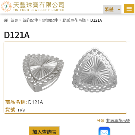
首頁
首飾配件
鏈類配件
動感車花吊墜
D121A
D121A
商品名稱:
D121A
貨號:
n/a
分類:
動感車花吊墜
加入查詢表