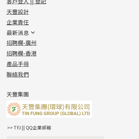
客戶登入 || 登記
覽
足金系列
天豐設計
機織鏈系列
足金配件
企業責任
首飾配件
珠仔鏈
鑲口類
镶口链
耳環類配件
最新消息
首飾系列
管狀網鏈
鏈類配件
四爪頭系列
卷迫系列
最新消息
招聘欄-廣州
貴金屬原料
十字車花鏈系列
其他類配件
六爪頭系列
手镯系列
螺絲迫系列
動感車花吊墜
公益活動
(6)
招聘欄-香港
記憶金屬系列
十字閃O鏈系列
珠類配件
車花片
戒指系列
千足金
梅花迫系列
調節珠系列
珠盤系列
各項證書
(2)
十字錘打鏈系列
動感車花片
空心耳環
記憶戒指
平臺迫系列
生圈扣系列
袖口鈕系列
無孔光身珠
產品手冊
相片集
(9)
側身車花鏈系列
鑲口戒指
空心车花管首饰链
拉簧珠珠手鏈
綫拍系列
龍蝦扣系列
焊片及鐳射綫
空心光身珠
展覽會資訊
(19)
聯絡我們
側身鏈系列
鑲口手鏈系列
空心手鐲系列
記憶鈦手鐲
美拍系列
鴨俐制系列
空心車花管
無孔批花珠
最新產品資訊
(14)
肖邦鏈系列
牛仔鏈
耳針系列
字印牌系列
其他
空心批花珠
產品發明及專利
(9)
雙十字鏈系列
耳環扣系列
字母吊墜
天豐集團
水波鏈系列
耳綫/耳鈎系列
相盒吊墜
蛇骨鏈系列
耳環爪頭
項鏈吊墜
鏈尾系列
耳環
生肖吊墜
盒子鏈系列
管扣系列
>> TFJ || QQ企業郵箱
嘴唇鏈系列
星座吊墜
竹節鏈系列
水泡扣