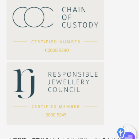
S車花鏈系列
珠扣
珍珠鏈系列
坦克鏈系列
滿天星鏈系列
*
你的名字
刀片鏈系列
方假繩鏈系列
公司名稱
心心鏈系列
*
e-mail
*
聯絡電話