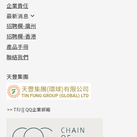
企業責任
首飾配件
珠仔鏈
鑲口類
镶口链
耳環類配件
最新消息
首飾系列
管狀網鏈
鏈類配件
四爪頭系列
卷迫系列
最新消息
招聘欄-廣州
貴金屬原料
十字車花鏈系列
其他類配件
六爪頭系列
手镯系列
螺絲迫系列
動感車花吊墜
公益活動
(6)
招聘欄-香港
記憶金屬系列
十字閃O鏈系列
珠類配件
車花片
戒指系列
千足金
梅花迫系列
調節珠系列
珠盤系列
各項證書
(2)
十字錘打鏈系列
動感車花片
空心耳環
記憶戒指
平臺迫系列
生圈扣系列
袖口鈕系列
無孔光身珠
產品手冊
相片集
(9)
側身車花鏈系列
鑲口戒指
空心车花管首饰链
拉簧珠珠手鏈
綫拍系列
龍蝦扣系列
焊片及鐳射綫
空心光身珠
展覽會資訊
(19)
聯絡我們
側身鏈系列
鑲口手鏈系列
空心手鐲系列
記憶鈦手鐲
美拍系列
鴨俐制系列
空心車花管
無孔批花珠
最新產品資訊
(14)
肖邦鏈系列
牛仔鏈
耳針系列
字印牌系列
其他
空心批花珠
產品發明及專利
(9)
雙十字鏈系列
耳環扣系列
字母吊墜
天豐集團
水波鏈系列
耳綫/耳鈎系列
相盒吊墜
蛇骨鏈系列
耳環爪頭
項鏈吊墜
鏈尾系列
耳環
生肖吊墜
盒子鏈系列
管扣系列
>> TFJ || QQ企業郵箱
嘴唇鏈系列
星座吊墜
竹節鏈系列
水泡扣
S車花鏈系列
珠扣
珍珠鏈系列