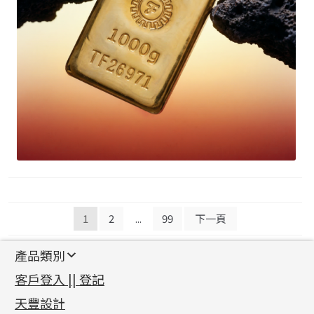
文
1
2
...
99
下一頁
章
產品類別
導
新產品
客戶登入 || 登記
覽
足金系列
天豐設計
機織鏈系列
足金配件