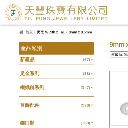
首頁
商品 Width x Tall
9mm x 8.5mm
9mm x
產品類別
新產品
(67)
足金系列
(38)
機織鏈系列
(347)
珠仔鏈
(25)
首飾配件
镶口链
(990)
(61)
耳環類配件
管狀網鏈
(341)
(11)
鑲口類
卷迫系列
(289)
十字鏈系列
(13)
(56)
鏈類配件
(462)