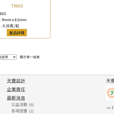
TX603
*
e-mail
603
:
9mm x 8.5mm
*
聯絡電話
 :
0.26克 /粒
產品詳情
查詢以下產品
顯示單一結果
天豐設計
天
企業責任
最新消息
公益活動
(6)
>> 
各項證書
(2)