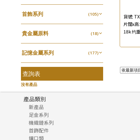
四爪頭系列
螺絲迫系列
(20)
十字車花鏈系列
(15)
(48)
動感車花吊墜
(65)
其他類配件
首飾系列
(161)
六爪頭系列
(105)
梅花迫系列
(41)
十字閃O鏈系列
(19)
(27)
貨號:
TX
調節珠系列
(23)
珠盤系列
手镯系列
(16)
片闊x高: 
車花片
(8)
平臺迫系列
(35)
十字錘打鏈系列
(74)
(17)
珠類配件
(39)
生圈扣系列
(13)
18k 约重
貴金屬原料
袖口鈕系列
戒指系列
(18)
(7)
動感車花片
(8)
綫拍系列
(20)
側身車花鏈系列
(42)
(8)
無孔光身珠
(7)
龍蝦扣系列
(93)
千足金
焊片及鐳射綫
空心耳環
(18)
(2)
鑲口戒指
(27)
美拍系列
(16)
側身鏈系列
(16)
(9)
空心光身珠
(5)
鴨俐制系列
(18)
記憶金屬系列
空心車花管
(177)
空心车花管首饰链
(19)
鑲口手鏈系列
(15)
耳針系列
(146)
肖邦鏈系列
(6)
(14)
無孔批花珠
(5)
字印牌系列
(21)
記憶戒指
其他
(30)
空心手鐲系列
(104)
(8)
耳環扣系列
雙十字鏈系列
(29)
(4)
空心批花珠
(22)
字母吊墜
(20)
拉簧珠珠手鏈
查詢表
(53)
牛仔鏈
(37)
耳綫/耳鈎系列
水波鏈系列
(25)
(4)
相盒吊墜
(11)
記憶鈦手鐲
(94)
沒有產品
耳環爪頭
蛇骨鏈系列
(29)
(6)
項鏈吊墜
(102)
耳環
鏈尾系列
(71)
(6)
產品類別
生肖吊墜
(27)
盒子鏈系列
新產品
(6)
管扣系列
(4)
足金系列
嘴唇鏈系列
(3)
星座吊墜
(12)
機織鏈系列
足金配件
竹節鏈系列
(5)
水泡扣
首飾配件
珠仔鏈
(17)
S車花鏈系列
(1)
鑲口類
镶口链
耳環類配件
珠扣
(45)