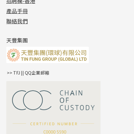
招聘欄-香港
記憶金屬系列
十字閃O鏈系列
珠類配件
車花片
戒指系列
千足金
梅花迫系列
調節珠系列
珠盤系列
各項證書
(2)
十字錘打鏈系列
動感車花片
空心耳環
記憶戒指
平臺迫系列
生圈扣系列
袖口鈕系列
無孔光身珠
產品手冊
相片集
(9)
側身車花鏈系列
鑲口戒指
空心车花管首饰链
拉簧珠珠手鏈
綫拍系列
龍蝦扣系列
焊片及鐳射綫
空心光身珠
展覽會資訊
(19)
聯絡我們
側身鏈系列
鑲口手鏈系列
空心手鐲系列
記憶鈦手鐲
美拍系列
鴨俐制系列
空心車花管
無孔批花珠
最新產品資訊
(14)
肖邦鏈系列
牛仔鏈
耳針系列
字印牌系列
其他
空心批花珠
產品發明及專利
(9)
雙十字鏈系列
耳環扣系列
字母吊墜
天豐集團
水波鏈系列
耳綫/耳鈎系列
相盒吊墜
蛇骨鏈系列
耳環爪頭
項鏈吊墜
鏈尾系列
耳環
生肖吊墜
盒子鏈系列
管扣系列
>> TFJ || QQ企業郵箱
嘴唇鏈系列
星座吊墜
竹節鏈系列
水泡扣
S車花鏈系列
珠扣
珍珠鏈系列
坦克鏈系列
滿天星鏈系列
*
你的名字
刀片鏈系列
方假繩鏈系列
公司名稱