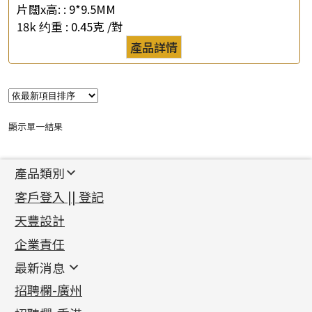
片闊x高: :
9*9.5MM
*
e-mail
18k 约重 :
0.45克 /對
產品詳情
*
聯絡電話
查詢以下產品
顯示單一結果
產品類別
新產品
客戶登入 || 登記
足金系列
天豐設計
機織鏈系列
足金配件
企業責任
首飾配件
珠仔鏈
鑲口類
镶口链
耳環類配件
最新消息
首飾系列
管狀網鏈
鏈類配件
四爪頭系列
卷迫系列
最新消息
招聘欄-廣州
貴金屬原料
十字車花鏈系列
其他類配件
六爪頭系列
手镯系列
螺絲迫系列
動感車花吊墜
公益活動
(6)