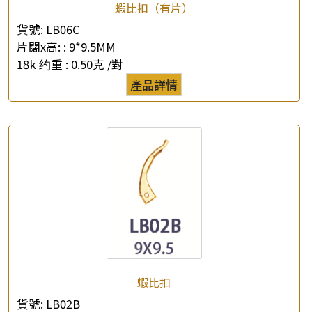
蝦比扣（有片）
貨號:
LB06C
片闊x高: :
9*9.5MM
18k 约重 :
0.50克 /對
產品詳情
×
產品查詢
*
你的名字
蝦比扣
公司名稱
貨號:
LB02B