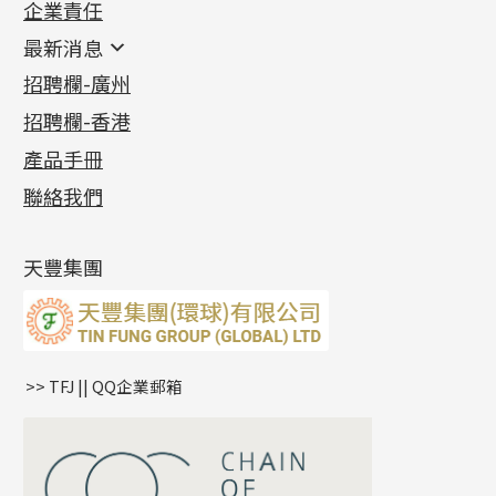
企業責任
首飾配件
珠仔鏈
鑲口類
镶口链
耳環類配件
最新消息
首飾系列
管狀網鏈
鏈類配件
四爪頭系列
卷迫系列
最新消息
招聘欄-廣州
貴金屬原料
十字車花鏈系列
其他類配件
六爪頭系列
手镯系列
螺絲迫系列
動感車花吊墜
公益活動
(6)
招聘欄-香港
記憶金屬系列
十字閃O鏈系列
珠類配件
車花片
戒指系列
千足金
梅花迫系列
調節珠系列
珠盤系列
各項證書
(2)
十字錘打鏈系列
動感車花片
空心耳環
記憶戒指
平臺迫系列
生圈扣系列
袖口鈕系列
無孔光身珠
產品手冊
相片集
(9)
側身車花鏈系列
鑲口戒指
空心车花管首饰链
拉簧珠珠手鏈
綫拍系列
龍蝦扣系列
焊片及鐳射綫
空心光身珠
展覽會資訊
(19)
聯絡我們
側身鏈系列
鑲口手鏈系列
空心手鐲系列
記憶鈦手鐲
美拍系列
鴨俐制系列
空心車花管
無孔批花珠
最新產品資訊
(14)
肖邦鏈系列
牛仔鏈
耳針系列
字印牌系列
其他
空心批花珠
產品發明及專利
(9)
雙十字鏈系列
耳環扣系列
字母吊墜
天豐集團
水波鏈系列
耳綫/耳鈎系列
相盒吊墜
蛇骨鏈系列
耳環爪頭
項鏈吊墜
鏈尾系列
耳環
生肖吊墜
盒子鏈系列
管扣系列
>> TFJ || QQ企業郵箱
嘴唇鏈系列
星座吊墜
竹節鏈系列
水泡扣
S車花鏈系列
珠扣
珍珠鏈系列