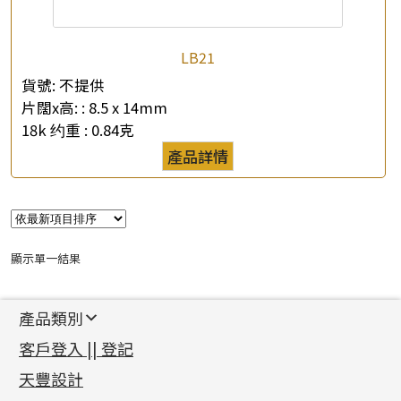
LB21
貨號:
不提供
片闊x高: :
8.5 x 14mm
18k 约重 :
0.84克
×
產品查詢
產品詳情
*
你的名字
公司名稱
顯示單一結果
*
e-mail
產品類別
*
聯絡電話
新產品
客戶登入 || 登記
足金系列
查詢以下產品
天豐設計
機織鏈系列
足金配件