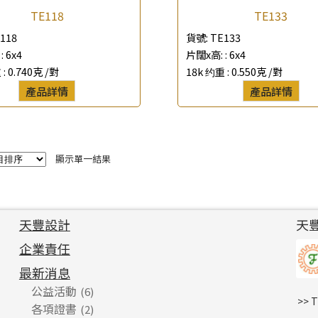
TE118
TE133
*
e-mail
118
貨號:
TE133
:
6x4
片闊x高: :
6x4
*
聯絡電話
 :
0.740克 /對
18k 约重 :
0.550克 /對
產品詳情
產品詳情
查詢以下產品
顯示單一結果
天豐設計
天
企業責任
最新消息
公益活動
(6)
>> 
各項證書
(2)