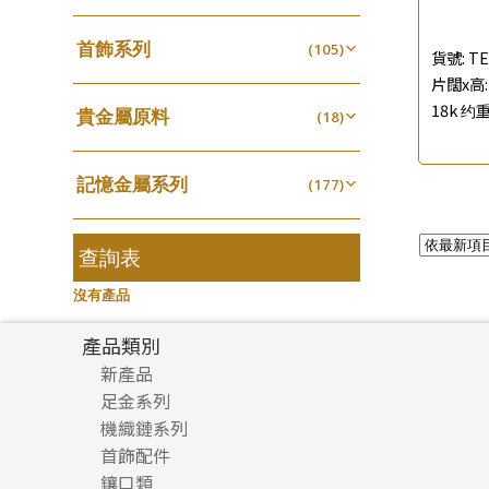
四爪頭系列
螺絲迫系列
(20)
十字車花鏈系列
(15)
(48)
動感車花吊墜
(65)
其他類配件
首飾系列
(161)
六爪頭系列
(105)
梅花迫系列
(41)
十字閃O鏈系列
(19)
(27)
貨號:
TE
調節珠系列
(23)
珠盤系列
手镯系列
(16)
片闊x高: 
車花片
(8)
平臺迫系列
(35)
十字錘打鏈系列
(74)
(17)
珠類配件
(39)
生圈扣系列
(13)
18k 约重
貴金屬原料
袖口鈕系列
戒指系列
(18)
(7)
動感車花片
(8)
綫拍系列
(20)
側身車花鏈系列
(42)
(8)
無孔光身珠
(7)
龍蝦扣系列
(93)
千足金
焊片及鐳射綫
空心耳環
(18)
(2)
鑲口戒指
(27)
美拍系列
(16)
側身鏈系列
(16)
(9)
空心光身珠
(5)
鴨俐制系列
(18)
記憶金屬系列
空心車花管
(177)
空心车花管首饰链
(19)
鑲口手鏈系列
(15)
耳針系列
(146)
肖邦鏈系列
(6)
(14)
無孔批花珠
(5)
字印牌系列
(21)
記憶戒指
其他
(30)
空心手鐲系列
(104)
(8)
耳環扣系列
雙十字鏈系列
(29)
(4)
空心批花珠
(22)
字母吊墜
(20)
拉簧珠珠手鏈
查詢表
(53)
牛仔鏈
(37)
耳綫/耳鈎系列
水波鏈系列
(25)
(4)
相盒吊墜
(11)
記憶鈦手鐲
(94)
沒有產品
耳環爪頭
蛇骨鏈系列
(29)
(6)
項鏈吊墜
(102)
耳環
鏈尾系列
(71)
(6)
產品類別
生肖吊墜
(27)
盒子鏈系列
新產品
(6)
管扣系列
(4)
足金系列
嘴唇鏈系列
(3)
星座吊墜
(12)
機織鏈系列
足金配件
竹節鏈系列
(5)
水泡扣
首飾配件
珠仔鏈
(17)
S車花鏈系列
(1)
鑲口類
镶口链
耳環類配件
珠扣
(45)