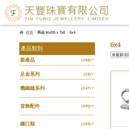
首頁
商品 Width x Tall
6x4
6x4
產品類別
新產品
(288)
足金系列
(38)
機織鏈系列
(347)
珠仔鏈
(25)
首飾配件
镶口链
(990)
(61)
耳環類配件
管狀網鏈
(341)
(11)
鑲口類
卷迫系列
(289)
十字鏈系列
(13)
(56)
鏈類配件
(462)