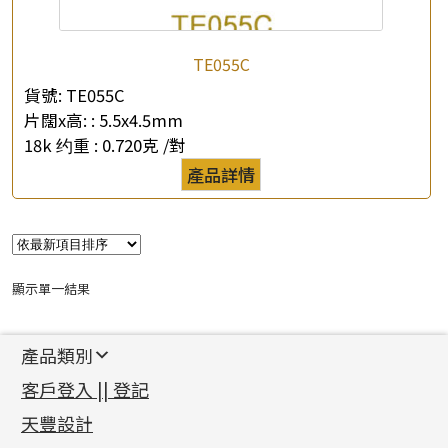
TE055C
貨號:
TE055C
片闊x高: :
5.5x4.5mm
18k 约重 :
0.720克 /對
×
產品查詢
產品詳情
*
你的名字
公司名稱
顯示單一結果
*
e-mail
產品類別
*
聯絡電話
新產品
客戶登入 || 登記
足金系列
查詢以下產品
天豐設計
機織鏈系列
足金配件