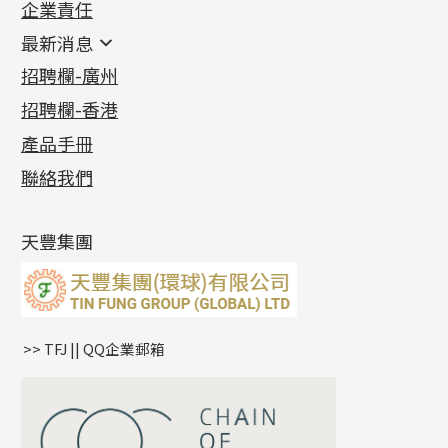
企業責任
首飾配件
珠仔鏈
鑲口類
镶口链
耳環類配件
最新消息
首飾系列
管狀網鏈
鏈類配件
四爪頭系列
卷迫系列
最新消息
招聘欄-廣州
貴金屬原料
十字車花鏈系列
其他類配件
六爪頭系列
手镯系列
螺絲迫系列
動感車花吊墜
公益活動
(6)
招聘欄-香港
記憶金屬系列
十字閃O鏈系列
珠類配件
車花片
戒指系列
千足金
梅花迫系列
調節珠系列
珠盤系列
各項證書
(2)
十字錘打鏈系列
動感車花片
空心耳環
記憶戒指
平臺迫系列
生圈扣系列
袖口鈕系列
無孔光身珠
產品手冊
相片集
(9)
側身車花鏈系列
鑲口戒指
空心车花管首饰链
拉簧珠珠手鏈
綫拍系列
龍蝦扣系列
焊片及鐳射綫
空心光身珠
展覽會資訊
(19)
聯絡我們
側身鏈系列
鑲口手鏈系列
空心手鐲系列
記憶鈦手鐲
美拍系列
鴨俐制系列
空心車花管
無孔批花珠
最新產品資訊
(14)
肖邦鏈系列
牛仔鏈
耳針系列
字印牌系列
其他
空心批花珠
產品發明及專利
(9)
雙十字鏈系列
耳環扣系列
字母吊墜
天豐集團
水波鏈系列
耳綫/耳鈎系列
相盒吊墜
蛇骨鏈系列
耳環爪頭
項鏈吊墜
鏈尾系列
耳環
生肖吊墜
盒子鏈系列
管扣系列
>> TFJ || QQ企業郵箱
嘴唇鏈系列
星座吊墜
竹節鏈系列
水泡扣
S車花鏈系列
珠扣
珍珠鏈系列