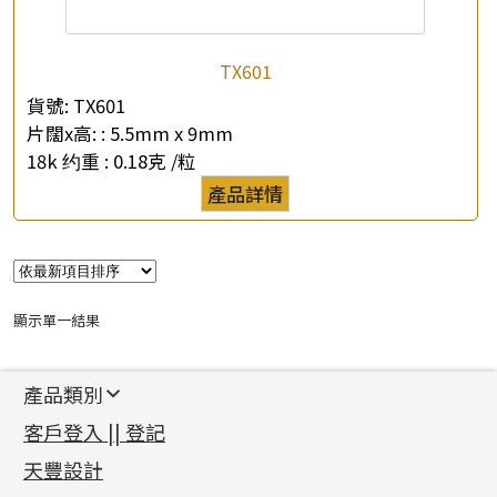
TX601
貨號:
TX601
片闊x高: :
5.5mm x 9mm
18k 约重 :
0.18克 /粒
×
產品查詢
產品詳情
*
你的名字
公司名稱
顯示單一結果
*
e-mail
產品類別
*
聯絡電話
新產品
客戶登入 || 登記
足金系列
查詢以下產品
天豐設計
機織鏈系列
足金配件