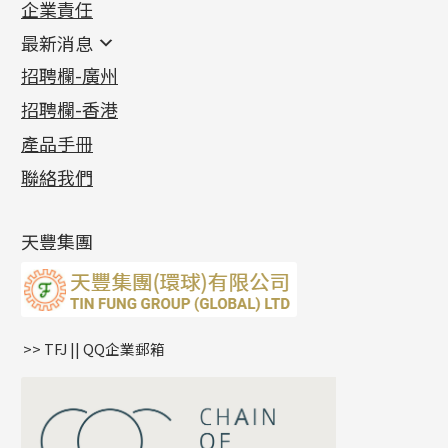
企業責任
首飾配件
珠仔鏈
鑲口類
镶口链
耳環類配件
最新消息
首飾系列
管狀網鏈
鏈類配件
四爪頭系列
卷迫系列
最新消息
招聘欄-廣州
貴金屬原料
十字車花鏈系列
其他類配件
六爪頭系列
手镯系列
螺絲迫系列
動感車花吊墜
公益活動
(6)
招聘欄-香港
記憶金屬系列
十字閃O鏈系列
珠類配件
車花片
戒指系列
千足金
梅花迫系列
調節珠系列
珠盤系列
各項證書
(2)
十字錘打鏈系列
動感車花片
空心耳環
記憶戒指
平臺迫系列
生圈扣系列
袖口鈕系列
無孔光身珠
產品手冊
相片集
(9)
側身車花鏈系列
鑲口戒指
空心车花管首饰链
拉簧珠珠手鏈
綫拍系列
龍蝦扣系列
焊片及鐳射綫
空心光身珠
展覽會資訊
(19)
聯絡我們
側身鏈系列
鑲口手鏈系列
空心手鐲系列
記憶鈦手鐲
美拍系列
鴨俐制系列
空心車花管
無孔批花珠
最新產品資訊
(14)
肖邦鏈系列
牛仔鏈
耳針系列
字印牌系列
其他
空心批花珠
產品發明及專利
(9)
雙十字鏈系列
耳環扣系列
字母吊墜
天豐集團
水波鏈系列
耳綫/耳鈎系列
相盒吊墜
蛇骨鏈系列
耳環爪頭
項鏈吊墜
鏈尾系列
耳環
生肖吊墜
盒子鏈系列
管扣系列
>> TFJ || QQ企業郵箱
嘴唇鏈系列
星座吊墜
竹節鏈系列
水泡扣
S車花鏈系列
珠扣
珍珠鏈系列