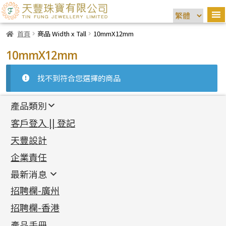
首頁
商品 Width x Tall
10mmX12mm
10mmX12mm
找不到符合您選擇的商品
產品類別
新產品
客戶登入 || 登記
足金系列
天豐設計
機織鏈系列
足金配件
企業責任
首飾配件
珠仔鏈
鑲口類
镶口链
耳環類配件
最新消息
首飾系列
管狀網鏈
鏈類配件
四爪頭系列
卷迫系列
最新消息
招聘欄-廣州
貴金屬原料
十字車花鏈系列
其他類配件
六爪頭系列
手镯系列
螺絲迫系列
動感車花吊墜
公益活動
(6)
招聘欄-香港
記憶金屬系列
十字閃O鏈系列
珠類配件
車花片
戒指系列
千足金
梅花迫系列
調節珠系列
珠盤系列
各項證書
(2)
十字錘打鏈系列
動感車花片
空心耳環
記憶戒指
平臺迫系列
生圈扣系列
袖口鈕系列
無孔光身珠
產品手冊
相片集
(9)