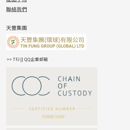
側身車花鏈系列
鑲口戒指
空心车花管首饰链
拉簧珠珠手鏈
綫拍系列
龍蝦扣系列
焊片及鐳射綫
空心光身珠
展覽會資訊
(19)
聯絡我們
側身鏈系列
鑲口手鏈系列
空心手鐲系列
記憶鈦手鐲
美拍系列
鴨俐制系列
空心車花管
無孔批花珠
最新產品資訊
(14)
肖邦鏈系列
牛仔鏈
耳針系列
字印牌系列
其他
空心批花珠
產品發明及專利
(9)
雙十字鏈系列
耳環扣系列
字母吊墜
天豐集團
水波鏈系列
耳綫/耳鈎系列
相盒吊墜
蛇骨鏈系列
耳環爪頭
項鏈吊墜
鏈尾系列
耳環
生肖吊墜
盒子鏈系列
管扣系列
>> TFJ || QQ企業郵箱
嘴唇鏈系列
星座吊墜
竹節鏈系列
水泡扣
S車花鏈系列
珠扣
珍珠鏈系列
坦克鏈系列
滿天星鏈系列
*
你的名字
刀片鏈系列
方假繩鏈系列
公司名稱
心心鏈系列